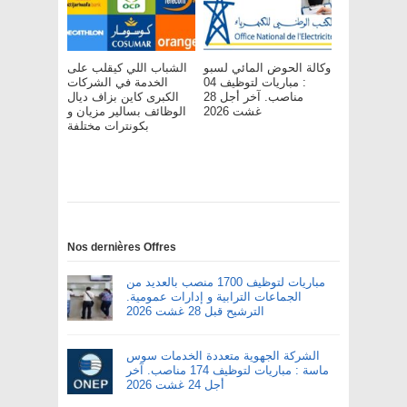
وكالة الحوض المائي لسبو
الشباب اللي كيقلب على
: مباريات لتوظيف 04
الخدمة في الشركات
مناصب. آخر أجل 28
الكبرى كاين بزاف ديال
غشت 2026
الوظائف بسالير مزيان و
بكونترات مختلفة
Nos dernières Offres
مباريات لتوظيف 1700 منصب بالعديد من
الجماعات الترابية و إدارات عمومية.
الترشيح قبل 28 غشت 2026
الشركة الجهوية متعددة الخدمات سوس
ماسة : مباريات لتوظيف 174 مناصب. آخر
أجل 24 غشت 2026