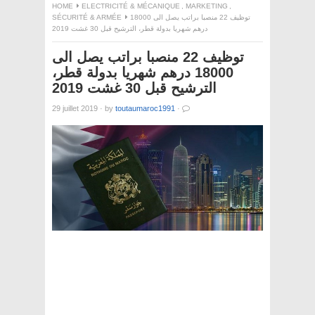
HOME
ELECTRICITÉ & MÉCANIQUE
,
MARKETING
,
SÉCURITÉ & ARMÉE
توظيف 22 منصبا براتب يصل الى 18000
درهم شهريا بدولة قطر، الترشيح قبل 30 غشت 2019
توظيف 22 منصبا براتب يصل الى
18000 درهم شهريا بدولة قطر،
الترشيح قبل 30 غشت 2019
29 juillet 2019
·
by
toutaumaroc1991
·