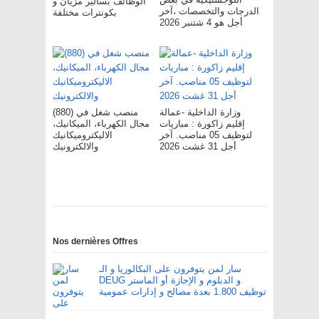
الوظائف بسالير مزيان و
الدرجات والتخصصات ،آخر
بكونترات مختلفة
أجل هو 4 شتنبر 2026
وزارة الداخلية -عمالة
(880) منصب شغل في
إقليم زاكورة : مباريات
مجال الكهرباء، الميكانيك،
لتوظيف 05 مناصب. آخر
الاليكتروميكانيك
أجل 31 غشت 2026
والالكترونيك
Nos dernières Offres
سار لمن يتوفرون على البكالوريا و الـ
DEUG و الدبلوم و الإجازة أو الماستر
توظيف 1.800 بعدة مصالح و إدارات عمومية