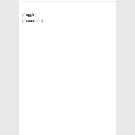
[/toggle]
[/accordion]