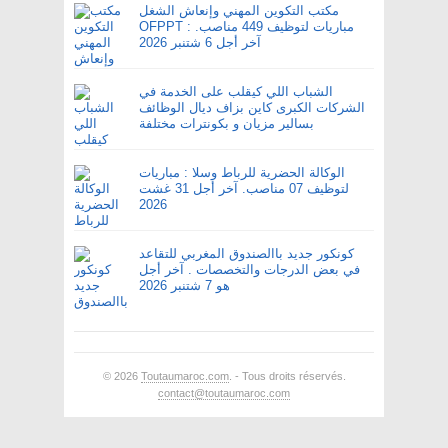
مكتب التكوين المهني وإنعاش الشغل
OFPPT : مباريات لتوظيف 449 مناصب.
آخر أجل 6 شتنبر 2026
الشباب اللي كيقلب على الخدمة في
الشركات الكبرى كاين بزاف ديال الوظائف
بسالير مزيان و بكونترات مختلفة
الوكالة الحضرية للرباط وسلا : مباريات
لتوظيف 07 مناصب. آخر أجل 31 غشت
2026
كونكور جديد باالصندوق المغربي للتقاعد
في بعض الدرجات والتخصصات . آخر أجل
هو 7 شتنبر 2026
© 2026
Toutaumaroc.com
. - Tous droits réservés.
contact@toutaumaroc.com