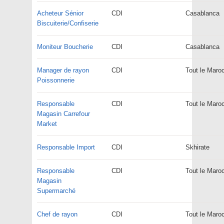
Acheteur Sénior
CDI
Casablanca
Biscuiterie/Confiserie
Moniteur Boucherie
CDI
Casablanca
Manager de rayon
CDI
Tout le Maro
Poissonnerie
Responsable
CDI
Tout le Maro
Magasin Carrefour
Market
Responsable Import
CDI
Skhirate
Responsable
CDI
Tout le Maro
Magasin
Supermarché
Chef de rayon
CDI
Tout le Maro