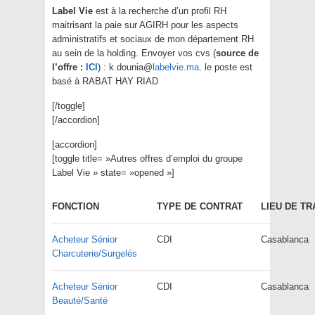
Label Vie
est à la recherche d’un profil RH
maitrisant la paie sur AGIRH pour les aspects
administratifs et sociaux de mon département RH
au sein de la holding. Envoyer vos cvs (
source de
l’offre :
ICI
) : k.dounia@
labelvie.ma
. le poste est
basé à RABAT HAY RIAD
[/toggle]
[/accordion]
[accordion]
[toggle title= »Autres offres d’emploi du groupe
Label Vie » state= »opened »]
FONCTION
TYPE DE CONTRAT
LIEU DE TR
Acheteur Sénior
CDI
Casablanca
Charcuterie/Surgelés
Acheteur Sénior
CDI
Casablanca
Beauté/Santé