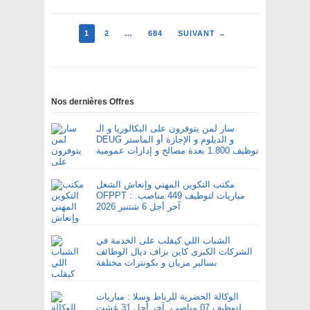
1
2
…
684
SUIVANT →
Nos dernières Offres
سار لمن يتوفرون على البكالوريا و الـ
DEUG و الدبلوم و الإجازة أو الماستر
توظيف 1.800 بعدة مصالح و إدارات عمومية
مكتب التكوين المهني وإنعاش الشغل
OFPPT : مباريات لتوظيف 449 مناصب.
آخر أجل 6 شتنبر 2026
الشباب اللي كيقلب على الخدمة في
الشركات الكبرى كاين بزاف ديال الوظائف
بسالير مزيان و بكونترات مختلفة
الوكالة الحضرية للرباط وسلا : مباريات
لتوظيف 07 مناصب. آخر أجل 31 غشت