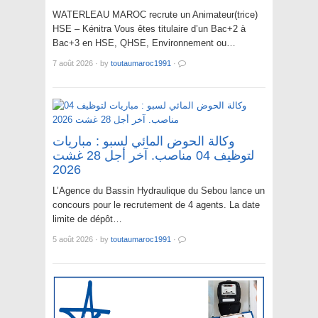
WATERLEAU MAROC recrute un Animateur(trice)
HSE – Kénitra Vous êtes titulaire d’un Bac+2 à
Bac+3 en HSE, QHSE, Environnement ou…
7 août 2026
·
by
toutaumaroc1991
·
وكالة الحوض المائي لسبو : مباريات
لتوظيف 04 مناصب. آخر أجل 28 غشت
2026
L’Agence du Bassin Hydraulique du Sebou lance un
concours pour le recrutement de 4 agents. La date
limite de dépôt…
5 août 2026
·
by
toutaumaroc1991
·