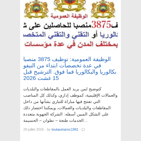
الوظيفة العمومية: توظيف 3875 منصبا
في عدة تخصصات ابتداء من النيفو
بكالوريا والبكالوريا فما فوق. الترشيح قبل
15 غشت 2026
كتوضيح لمن يريد العمل بالمقاطعات والبلديات
والعمالات الإقليمية، كموظف إداري، وكذلك كل المناصب
التي تفتتح فيها مباراة للتباري بشأنها من داخل
المقاطعات والبلديات والعمالات، ويمكننا اختصار ذلك
على الشكل المبين أسفله: الشركة الجهوية متعددة
الخدمات طنجة – تطوان – الحسيمة…
29 juillet 2026
·
by
toutaumaroc1991
·