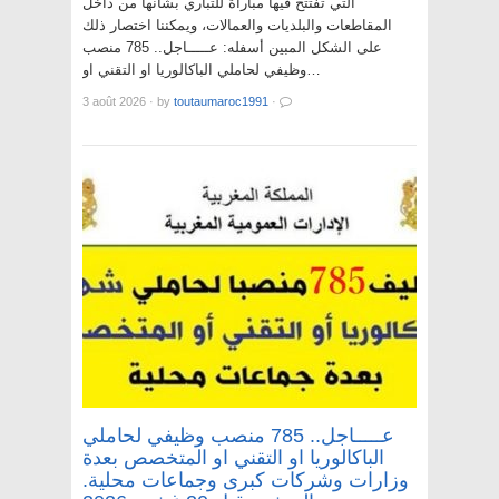
التي تفتتح فيها مباراة للتباري بشأنها من داخل
المقاطعات والبلديات والعمالات، ويمكننا اختصار ذلك
على الشكل المبين أسفله: عـــــاجل.. 785 منصب
وظيفي لحاملي الباكالوريا او التقني او…
3 août 2026
·
by
toutaumaroc1991
·
عـــــاجل.. 785 منصب وظيفي لحاملي
الباكالوريا او التقني او المتخصص بعدة
وزارات وشركات كبرى وجماعات محلية.