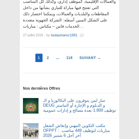
والعمالات الإقليمية، كموظف إداري، وكذلك كل المناصب
التي تفتتح فيها مباراة للتباري بشأنها من داخل
المقاطعات والبلديات والعمالات، ويمكننا اختصار ذلك
على الشكل المبين أسفله: الشركة الجهوية متعددة
الخدمات فاس – مکناس : مباريات…
27 juillet 2026
·
by
toutaumaroc1991
·
1
2
…
118
SUIVANT →
Nos dernières Offres
سار لمن يتوفرون على البكالوريا و الـ
DEUG و الدبلوم و الإجازة أو الماستر
توظيف 1.800 بعدة مصالح و إدارات عمومية
مكتب التكوين المهني وإنعاش الشغل
OFPPT : مباريات لتوظيف 449 مناصب.
آخر أجل 6 شتنبر 2026