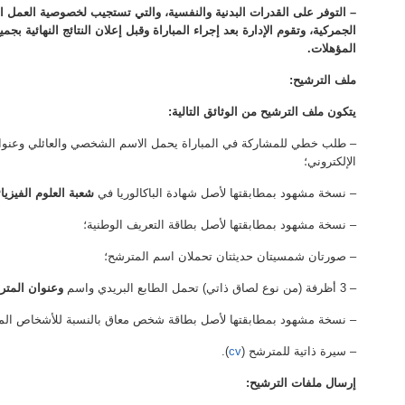
– التوفر على القدرات البدنية والنفسية، والتي تستجيب لخصوصية العمل ا
الجمركية، وتقوم الإدارة بعد إجراء المباراة وقبل إعلان النتائج النهائية ب
المؤهلات.
ملف الترشيح:
يتكون ملف الترشيح من الوثائق التالية:
– طلب خطي للمشاركة في المباراة يحمل الاسم الشخصي والعائلي وعنوان 
الإلكتروني؛
– نسخة مشهود بمطابقتها لأصل شهادة الباكالوريا في
شعبة العلوم الفيزيائ
– نسخة مشهود بمطابقتها لأصل بطاقة التعريف الوطنية؛
– صورتان شمسيتان حديثتان تحملان اسم المترشح؛
– 3 أظرفة (من نوع لصاق ذاتي) تحمل الطابع البريدي واسم
وعنوان المتر
– نسخة مشهود بمطابقتها لأصل بطاقة شخص معاق بالنسبة للأشخاص المع
– سيرة ذاتية للمترشح (
cv
).
إرسال ملفات الترشيح: