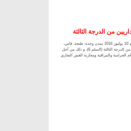
ريين من الدرجة الثالثة
تنظم وزارة الاقتصاد و المالية (إدارة الجمارك والضرائب غير المباشرة) يوم 10 يوليوز 2016 بمدن وجدة، طنجة، فاس،
الرباط، الدار البيضاء، مراكش، وأكادير، مباراة لتوظيف 285 مساعدا إداريا من الدرجة الثالثة (السلم 6)، و ذلك من أجل
هام الحراسة والمراقبة ومحاربة الغش التجاري