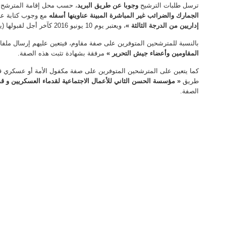
ترسل طلبات الترشيح
وجوبا عن طريق البريد
، حسب محل إقامة المترشح،
الجمارك والضرائب غير المباشرة المبينة عناوينها أسفله
مع وجوب كتابة ع
إداريين من الدرجة الثالثة »
، ويعتبر يوم 10 يونيو 2016 كآخر أجل لقبولها (يعتد بتاريخ ختم مصالح البريد)؛
بالنسبة للمترشحين المتوفرين على صفة مقاوم، فيتعين عليهم إرسال مل
المقاومين وأعضاء جيش التحرير »
مرفقة بشهادة تثبت هذه الصفة.
كما يتعين على المترشحين المتوفرين على صفة مكفول الأمة أو عسكري ق
طريق
« مؤسسة الحسن الثاني للأعمال الاجتماعية لقدماء العسكريين و قد
الصفة.