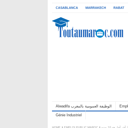
CASABLANCA
MARRAKECH
RABAT
Empl
Alwadifa الوظيفة العمومية بالمغرب
Génie Industriel
إدارة الجمارك والضرائب غير المباشرة: مباراة توظيف 285 مساعدا إداريا حاصلين على الباكالوريا. آخر أجل هو 10 يونيو
EMPLOI PUBLIC MAROC
HOME