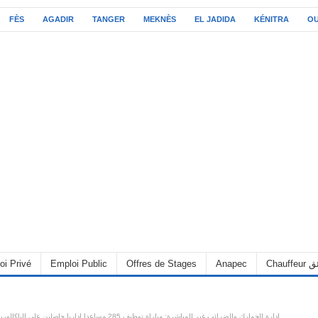
FÈS
AGADIR
TANGER
MEKNÈS
EL JADIDA
KÉNITRA
O
C سائق
Anapec
Offres de Stages
Emploi Public
oi Privé