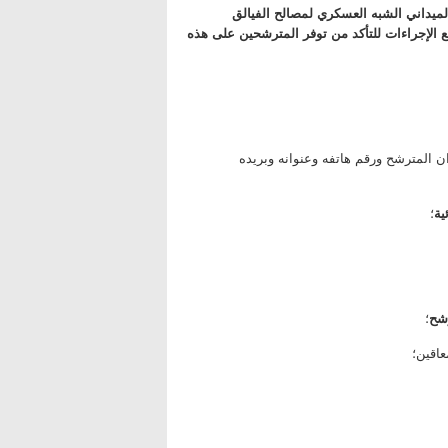
لميداني الشبه العسكري لمصالح الفيالق
جميع الإجراءات للتأكد من توفر المترشحين على هذه
المترشح ورقم هاتفه وعنوانه وبريده
ية
؛
شح
؛
اقين؛