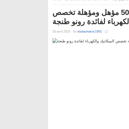
الأنابيك: ستراتجيك توظف 500 مؤهل ومؤهلة تخصص
لكهرباء لفائدة رونو طنجة
30 avril 2016
·
by
toutaumaroc1991
·