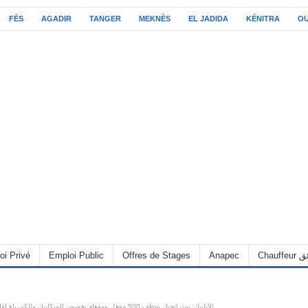
FÈS
AGADIR
TANGER
MEKNÈS
EL JADIDA
KÉNITRA
O
oi Privé
Emploi Public
Offres de Stages
Anapec
Chauff
الأنابيك: ستراتجيك توظف 500 مؤهل ومؤهلة تخصص الميكانيك والكهرباء لفائدة رونو طنجة