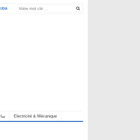
UJDA
eur سائق
Electricité & Mécanique