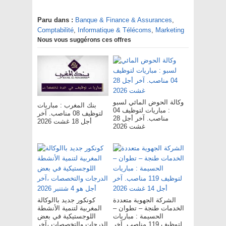
Paru dans :
Banque & Finance & Assurances
,
Comptabilité
,
Informatique & Télécoms
,
Marketing
Nous vous suggérons ces offres
وكالة الحوض المائي لسبو
بنك المغرب : مباريات
: مباريات لتوظيف 04
لتوظيف 08 مناصب. آخر
مناصب. آخر أجل 28
أجل 18 غشت 2026
غشت 2026
الشركة الجهوية متعددة
كونكور جديد باالوكالة
الخدمات طنجة – تطوان –
المغربية لتنمية الأنشطة
الحسيمة : مباريات
اللوجستيكية في بعض
لتوظيف 119 مناصب. آخر
الدرجات والتخصصات ،آخر