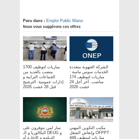
Paru dans :
Emploi Public Maroc
Nous vous suggérons ces offres
الشركة الجهوية متعددة
مباريات لتوظيف 1700
الخدمات سوس ماسة :
منصب بالعديد من
مباريات لتوظيف 174
الجماعات الترابية و
مناصب. آخر أجل 24
إدارات عمومية. الترشيح
غشت 2026
قبل 28 غشت 2026
مكتب التكوين المهني
سار لمن يتوفرون على
وإنعاش الشغل OFPPT :
البكالوريا و الـ DEUG و
مباريات لتوظيف 449
الدبلوم و الإجازة أو