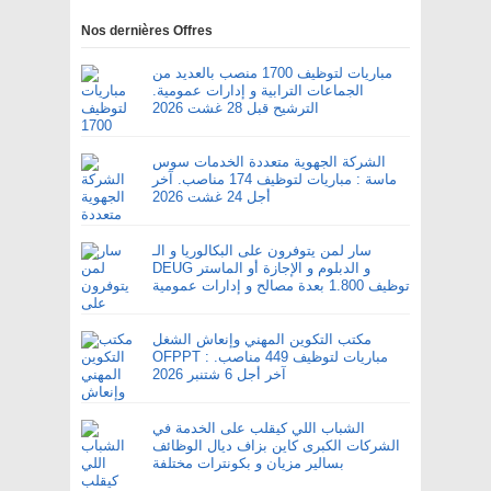
Nos dernières Offres
مباريات لتوظيف 1700 منصب بالعديد من
الجماعات الترابية و إدارات عمومية.
الترشيح قبل 28 غشت 2026
الشركة الجهوية متعددة الخدمات سوس
ماسة : مباريات لتوظيف 174 مناصب. آخر
أجل 24 غشت 2026
سار لمن يتوفرون على البكالوريا و الـ
DEUG و الدبلوم و الإجازة أو الماستر
توظيف 1.800 بعدة مصالح و إدارات عمومية
مكتب التكوين المهني وإنعاش الشغل
OFPPT : مباريات لتوظيف 449 مناصب.
آخر أجل 6 شتنبر 2026
الشباب اللي كيقلب على الخدمة في
الشركات الكبرى كاين بزاف ديال الوظائف
بسالير مزيان و بكونترات مختلفة