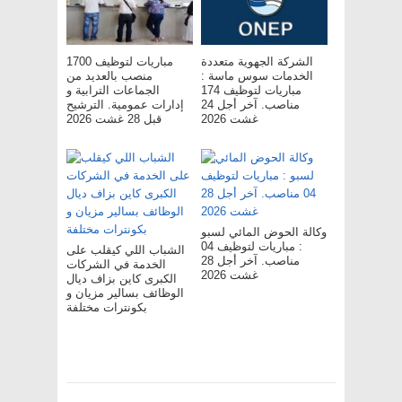
الشركة الجهوية متعددة
مباريات لتوظيف 1700
الخدمات سوس ماسة :
منصب بالعديد من
مباريات لتوظيف 174
الجماعات الترابية و
مناصب. آخر أجل 24
إدارات عمومية. الترشيح
غشت 2026
قبل 28 غشت 2026
وكالة الحوض المائي لسبو
: مباريات لتوظيف 04
الشباب اللي كيقلب على
مناصب. آخر أجل 28
الخدمة في الشركات
غشت 2026
الكبرى كاين بزاف ديال
الوظائف بسالير مزيان و
بكونترات مختلفة