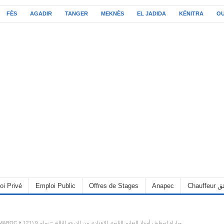
FÈS
AGADIR
TANGER
MEKNÈS
EL JADIDA
KÉNITRA
O
C سائق
Anapec
Offres de Stages
Emploi Public
oi Privé
مباراة لتوظيف أستاذ التعليم الثانوي الإعدادي من الدرجة الثالثة ~ سلم 9 (121
 MAROC