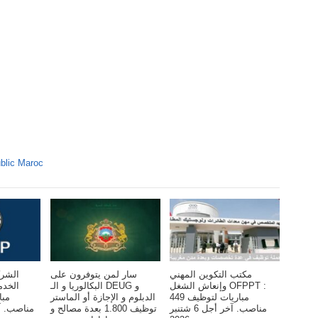
blic Maroc
مكتب التكوين المهني
سار لمن يتوفرون على
الشرك
وإنعاش الشغل OFPPT :
البكالوريا و الـ DEUG و
الخد
مباريات لتوظيف 449
الدبلوم و الإجازة أو الماستر
مناصب. آخر أجل 6 شتنبر
توظيف 1.800 بعدة مصالح و