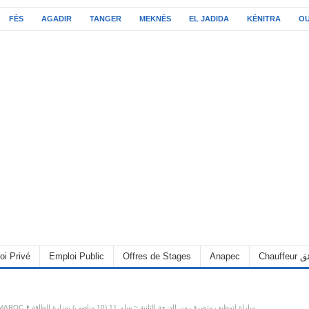
FÈS
AGADIR
TANGER
MEKNÈS
EL JADIDA
KÉNITRA
O
C سائق
Anapec
Offres de Stages
Emploi Public
oi Privé
مباراة لتوظيف متصرف من الدرجة الثانية ~ سلم 11 (10 مناصب) بوزارة الطاقة
 MAROC