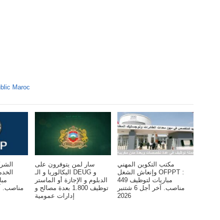
blic Maroc
مكتب التكوين المهني
سار لمن يتوفرون على
الشرك
وإنعاش الشغل OFPPT :
البكالوريا و الـ DEUG و
الخد
مباريات لتوظيف 449
الدبلوم و الإجازة أو الماستر
مناصب. آخر أجل 6 شتنبر
توظيف 1.800 بعدة مصالح و
2026
إدارات عمومية