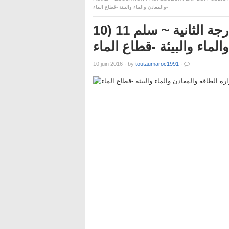
والمعادن والماء والبيئة -قطاع الماء-
مباراة لتوظيف متصرف من الدرجة الثانية ~ سلم 11 (10
10 juin 2016
·
by
toutaumaroc1991
·