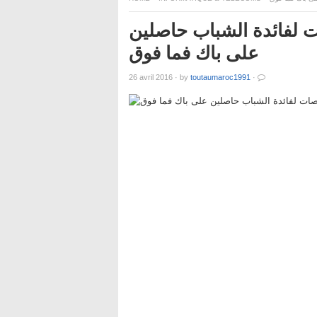
 لفائدة الشباب حاصلين
على باك فما فوق
26 avril 2016
·
by
toutaumaroc1991
·