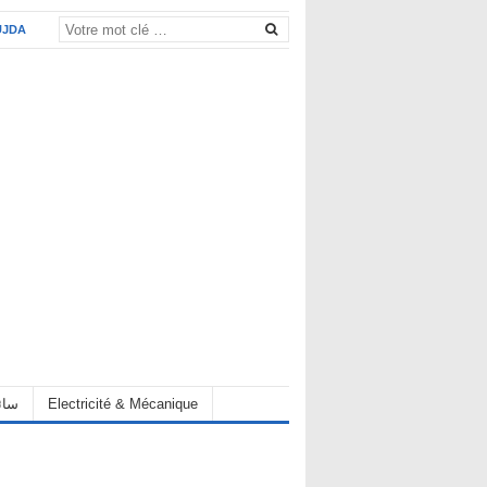
UJDA
eur سائق
Electricité & Mécanique