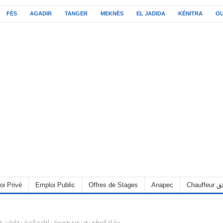
FÈS
AGADIR
TANGER
MEKNÈS
EL JADIDA
KÉNITRA
O
oi Privé
Emploi Public
Offres de Stages
Anapec
Chauff
مباراة للتوظيف في عدة تخصصات لفائدة الشباب حاصلين ع