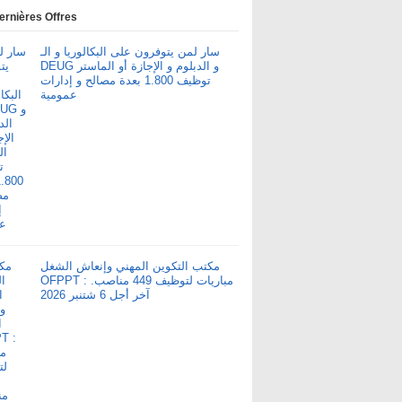
ernières Offres
سار لمن يتوفرون على البكالوريا و الـ
DEUG و الدبلوم و الإجازة أو الماستر
توظيف 1.800 بعدة مصالح و إدارات
عمومية
مكتب التكوين المهني وإنعاش الشغل
OFPPT : مباريات لتوظيف 449 مناصب.
آخر أجل 6 شتنبر 2026