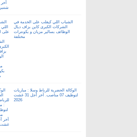
الشباب اللي كيقلب على الخدمة في
الشركات الكبرى كاين بزاف ديال
الوظائف بسالير مزيان و بكونترات
مختلفة
الوكالة الحضرية للرباط وسلا : مباريات
لتوظيف 07 مناصب. آخر أجل 31 غشت
2026