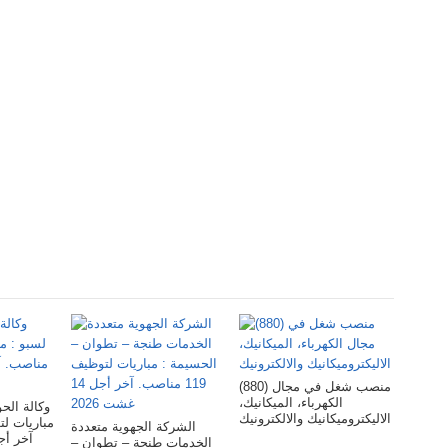
(880) منصب شغل في مجال
الكهرباء، الميكانيك،
وكالة ا :
الاليكتروميكانيك والالكترونيك
الشركة الجهوية متعددة
آخر أجل 28 غش
الخدمات طنجة – تطوان –