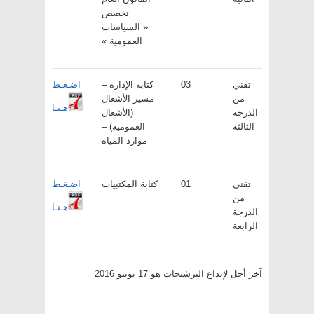
تخصص
« السياسات
العمومية »
تقني
03
كتابة الإدارة –
اضـغـط
من
مسير الأشغال
هـنـا
الدرجة
(الأشغال
الثالثة
العمومية) –
موارد المياه
تقني
01
كتابة المكتبيات
اضـغـط
من
هـنـا
الدرجة
الرابعة
آخر أجل لإيداع الترشيحات هو 17 يونيو 2016