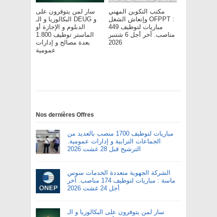
مكتب التكوين المهني
سار لمن يتوفرون على
وإنعاش الشغل OFPPT :
البكالوريا و الـ DEUG و
مباريات لتوظيف 449
الدبلوم و الإجازة أو
مناصب. آخر أجل 6 شتنبر
الماستر توظيف 1.800
2026
بعدة مصالح و إدارات
عمومية
Nos dernières Offres
مباريات لتوظيف 1700 منصب بالعديد من
الجماعات الترابية و إدارات عمومية.
الترشيح قبل 28 غشت 2026
الشركة الجهوية متعددة الخدمات سوس
ماسة : مباريات لتوظيف 174 مناصب. آخر
أجل 24 غشت 2026
سار لمن يتوفرون على البكالوريا و الـ