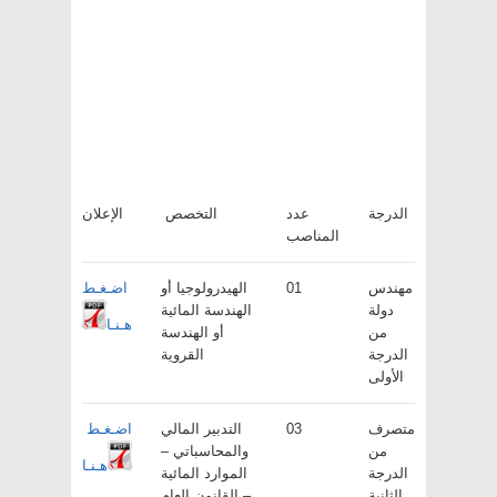
الدرجة
عدد
التخصص
الإعلان
المناصب
مهندس
01
الهيدرولوجيا أو
اضـغـط
دولة
الهندسة المائية
هـنـا
من
أو الهندسة
الدرجة
القروية
الأولى
متصرف
03
التدبير المالي
اضـغـط
من
والمحاسباتي –
هـنـا
الدرجة
الموارد المائية
الثانية
– القانون العام