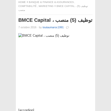
HOME
BANQUE & FINANCE & ASSURANCES
,
COMPTABILITÉ
,
MARKETING
BMCE CAPITAL ، توظيف (5)
منصب
BMCE Capital ، توظيف (5) منصب
7 octobre 2016
·
by
toutaumaroc1991
·
[accordion]