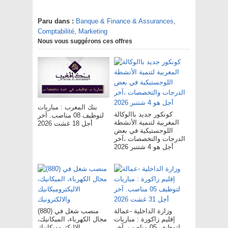
Paru dans :
Banque & Finance & Assurances
,
Comptabilité
,
Marketing
Nous vous suggérons ces offres
بنك المغرب : مباريات
كونكور جديد باالوكالة
لتوظيف 08 مناصب. آخر
المغربية لتنمية الأنشطة
أجل 18 غشت 2026
اللوجستيكية في بعض
الدرجات والتخصصات ،آخر
أجل هو 4 شتنبر 2026
وزارة الداخلية -عمالة
(880) منصب شغل في
إقليم زاكورة : مباريات
مجال الكهرباء، الميكانيك،
لتوظيف 05 مناصب. آخر
الاليكتروميكانيك