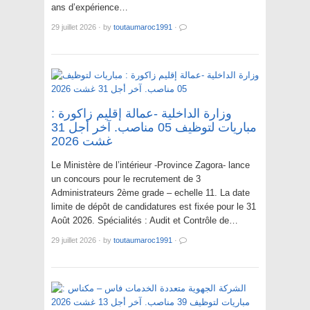
ans d’expérience…
29 juillet 2026
·
by
toutaumaroc1991
·
وزارة الداخلية -عمالة إقليم زاكورة :
مباريات لتوظيف 05 مناصب. آخر أجل 31
غشت 2026
Le Ministère de l’intérieur -Province Zagora- lance
un concours pour le recrutement de 3
Administrateurs 2ème grade – echelle 11. La date
limite de dépôt de candidatures est fixée pour le 31
Août 2026. Spécialités : Audit et Contrôle de…
29 juillet 2026
·
by
toutaumaroc1991
·