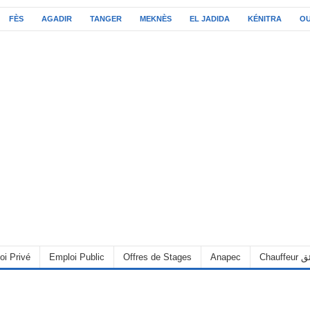
FÈS
AGADIR
TANGER
MEKNÈS
EL JADIDA
KÉNITRA
O
oi Privé
Emploi Public
Offres de Stages
Anapec
Chauff