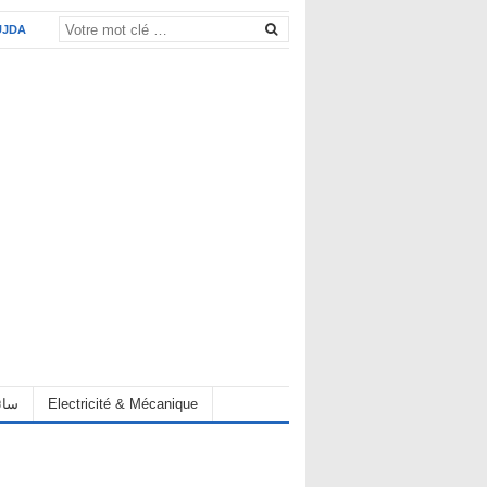
UJDA
eur سائق
Electricité & Mécanique