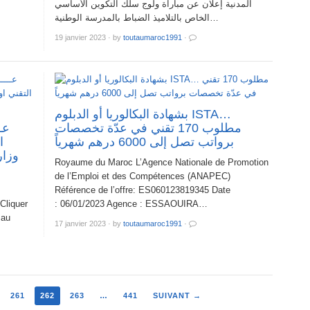
المدنية إعلان عن مباراة ولوج سلك التكوين الأساسي
الخاص بالتلاميذ الضباط بالمدرسة الوطنية…
19 janvier 2023
·
by
toutaumaroc1991
·
بشهادة البكالوريا أو الدبلوم ISTA…
مطلوب 170 تقني في عدّة تخصصات
برواتب تصل إلى 6000 درهم شهرياً
ا
وزا.
Royaume du Maroc L’Agence Nationale de Promotion
de l’Emploi et des Compétences (ANAPEC)
Référence de l’offre: ES060123819345 Date
liquer
: 06/01/2023 Agence : ESSAOUIRA…
 au
17 janvier 2023
·
by
toutaumaroc1991
·
261
262
263
…
441
SUIVANT →