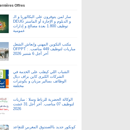
ernières Offres
سار لمن يتوفرون على البكالوريا و الـ
DEUG و الدبلوم و الإجازة أو الماستر
توظيف 1.800 بعدة مصالح و إدارات
عمومية
مكتب التكوين المهني وإنعاش الشغل
OFPPT : مباريات لتوظيف 449 مناصب.
آخر أجل 6 شتنبر 2026
الشباب اللي كيقلب على الخدمة في
الشركات الكبرى كاين بزاف ديال
الوظائف بسالير مزيان و بكونترات
مختلفة
الوكالة الحضرية للرباط وسلا : مباريات
لتوظيف 07 مناصب. آخر أجل 31 غشت
2026
كونكور جديد باالصندوق المغربي للتقاعد