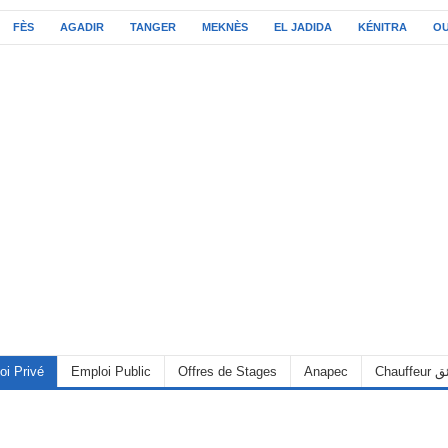
FÈS
AGADIR
TANGER
MEKNÈS
EL JADIDA
KÉNITRA
O
oi Privé
Emploi Public
Offres de Stages
Anapec
Chauff