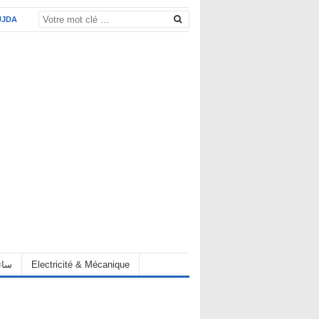
UJDA
eur سائق
Electricité & Mécanique