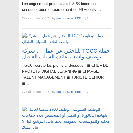
l’enseignement préscolaire FMPS lance un
concours pour le recrutement de 99 Agents. La…
27 décembre 2022
·
by
toutaumaroc1991
·
للباحثين عن عمل … شركة TGCC حملة
توظيف واسعة لفائدة الشباب العاطل
TGCC recrute les profils ci-dessous : ◼ CHEF DE
PROJETS DIGITAL LEARNING ◼ CHARGE
TALENT MANAGEMENT ◼ JURISTE SENIOR
◼…
27 décembre 2022
·
by
toutaumaroc1991
·