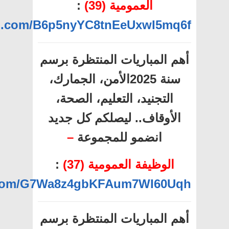
العمومية (39)
:
pp.com/B6p5nyYC8tnEeUxwI5mq6f
أهم المباريات المنتظرة برسم
سنة 2025الأمن، الجمارك،
التجنيد، التعليم، الصحة،
الأوقاف.. ليصلكم كل جديد
انضمو للمجموعة
–
الوظيفة العمومية (37)
:
p.com/G7Wa8z4gbKFAum7WI60Uqh
أهم المباريات المنتظرة برسم