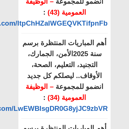
انضمو للمجموعة
– الوظيفة
العمومية (43)
:
pp.com/ItpChHZalWGEQVKTifpnFb
أهم المباريات المنتظرة برسم
سنة 2025الأمن، الجمارك،
التجنيد، التعليم، الصحة،
الأوقاف.. ليصلكم كل جديد
انضمو للمجموعة
– الوظيفة
العمومية (34)
:
pp.com/LwEWBIsgDR0G8yjJC9zbVR
أهم المباريات المنتظرة برسم