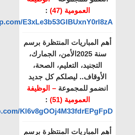
العمومية (47)
:
app.com/E3xLe3b53GIBUxnY0rI8zA
أهم المباريات المنتظرة برسم
سنة 2025الأمن، الجمارك،
التجنيد، التعليم، الصحة،
الأوقاف.. ليصلكم كل جديد
انضمو للمجموعة
– الوظيفة
العمومية (51)
:
app.com/Kl6v8gOOj4M33fdrEPgFpD
أهم المباريات المنتظرة برسم