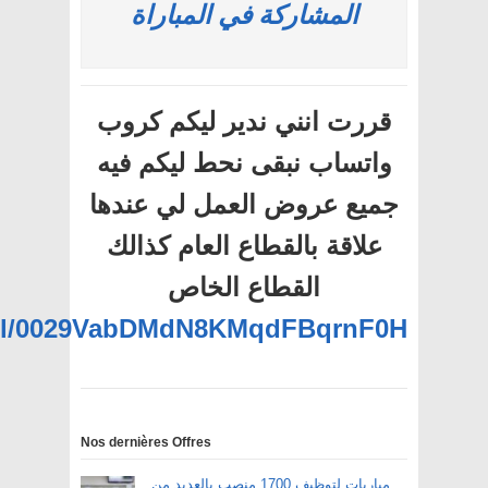
المشاركة في المباراة
قررت انني ندير ليكم كروب
واتساب نبقى نحط ليكم فيه
جميع عروض العمل لي عندها
علاقة بالقطاع العام كذالك
القطاع الخاص
nel/0029VabDMdN8KMqdFBqrnF0H
Nos dernières Offres
مباريات لتوظيف 1700 منصب بالعديد من