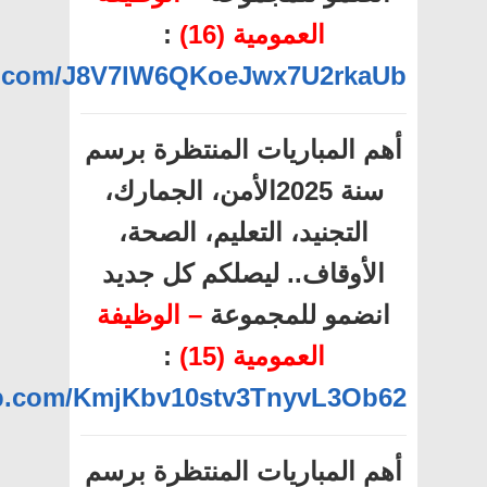
العمومية (16)
:
pp.com/J8V7lW6QKoeJwx7U2rkaUb
أهم المباريات المنتظرة برسم
سنة 2025الأمن، الجمارك،
التجنيد، التعليم، الصحة،
الأوقاف.. ليصلكم كل جديد
انضمو للمجموعة
– الوظيفة
العمومية (15)
:
app.com/KmjKbv10stv3TnyvL3Ob62
أهم المباريات المنتظرة برسم