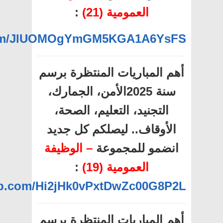
العمومية (21)
:
.com/JlUOMOgYmGM5KGA1A6YsFS
أهم المباريات المنتظرة برسم
سنة 2025الأمن، الجمارك،
التجنيد، التعليم، الصحة،
الأوقاف.. ليصلكم كل جديد
انضمو للمجموعة
– الوظيفة
العمومية (19)
:
app.com/Hi2jHk0vPxtDwZc00G8P2L
أهم المباريات المنتظرة برسم