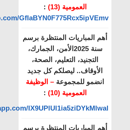
العمومية (13)
:
app.com/GfIaBYN0F775Rcx5ipVEmv
أهم المباريات المنتظرة برسم
سنة 2025الأمن، الجمارك،
التجنيد، التعليم، الصحة،
الأوقاف.. ليصلكم كل جديد
انضمو للمجموعة
– الوظيفة
العمومية (10)
:
sapp.com/IX9UPlUl1ia5ziDYkMlwal
أهم المباريات المنتظرة برسم