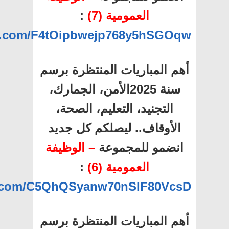
العمومية (7)
:
pp.com/F4tOipbwejp768y5hSGOqw
أهم المباريات المنتظرة برسم
سنة 2025الأمن، الجمارك،
التجنيد، التعليم، الصحة،
الأوقاف.. ليصلكم كل جديد
انضمو للمجموعة
– الوظيفة
العمومية (6)
:
pp.com/C5QhQSyanw70nSIF80VcsD
أهم المباريات المنتظرة برسم