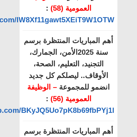
العمومية (58)
:
pp.com/IW8Xf11gawt5XEiT9W1OTW
أهم المباريات المنتظرة برسم
سنة 2025الأمن، الجمارك،
التجنيد، التعليم، الصحة،
الأوقاف.. ليصلكم كل جديد
انضمو للمجموعة
– الوظيفة
العمومية (56)
:
app.com/BKyJQ5Uo7pK8b69fbPYj1l
أهم المباريات المنتظرة برسم