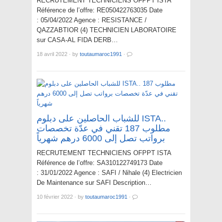
RECRUTEMENT TECHNICIENS OFPPT ISTA
Référence de l’offre: RE050422763035 Date
: 05/04/2022 Agence : RESISTANCE /
QAZZABTIOR (4) TECHNICIEN LABORATOIRE
sur CASA-AL FIDA DERB…
18 avril 2022
·
by
toutaumaroc1991
·
للشباب الحاصلين على دبلوم ISTA..
مطلوب 187 تقني في عدّة تخصصات
برواتب تصل إلى 6000 درهم شهرياً
RECRUTEMENT TECHNICIENS OFPPT ISTA
Référence de l’offre: SA310122749173 Date
: 31/01/2022 Agence : SAFI / Nihale (4) Electricien
De Maintenance sur SAFI Description…
10 février 2022
·
by
toutaumaroc1991
·