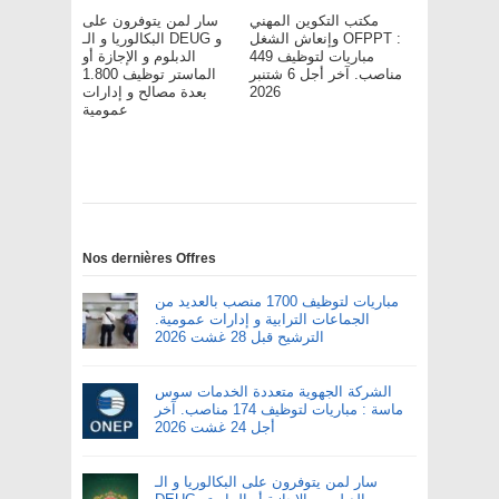
مكتب التكوين المهني
سار لمن يتوفرون على
وإنعاش الشغل OFPPT :
البكالوريا و الـ DEUG و
مباريات لتوظيف 449
الدبلوم و الإجازة أو
مناصب. آخر أجل 6 شتنبر
الماستر توظيف 1.800
بعدة مصالح و إدارات
2026
عمومية
Nos dernières Offres
مباريات لتوظيف 1700 منصب بالعديد من
الجماعات الترابية و إدارات عمومية.
الترشيح قبل 28 غشت 2026
الشركة الجهوية متعددة الخدمات سوس
ماسة : مباريات لتوظيف 174 مناصب. آخر
أجل 24 غشت 2026
سار لمن يتوفرون على البكالوريا و الـ