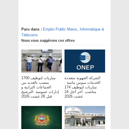
Paru dans :
Emploi Public Maroc
,
Informatique &
Télécoms
Nous vous suggérons ces offres
الشركة الجهوية متعددة
مباريات لتوظيف 1700
الخدمات سوس ماسة :
منصب بالعديد من
مباريات لتوظيف 174
الجماعات الترابية و
مناصب. آخر أجل 24
إدارات عمومية. الترشيح
غشت 2026
قبل 28 غشت 2026