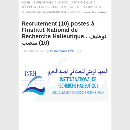
HOME
EMPLOI PUBLIC MAROC
,
INFORMATIQUE &
TÉLÉCOMS
RECRUTEMENT (10) POSTES À L’INSTITUT
NATIONAL DE RECHERCHE HALIEUTIQUE ، توظيف (10) منصب
Recrutement (10) postes à
l’Institut National de
Recherche Halieutique ، توظيف
(10) منصب
7 octobre 2016
·
by
toutaumaroc1991
·