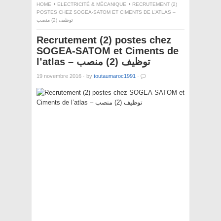
HOME
ELECTRICITÉ & MÉCANIQUE
RECRUTEMENT (2)
POSTES CHEZ SOGEA-SATOM ET CIMENTS DE L’ATLAS –
توظيف (2) منصب
Recrutement (2) postes chez
SOGEA-SATOM et Ciments de
l’atlas – توظيف (2) منصب
19 novembre 2016
·
by
toutaumaroc1991
·