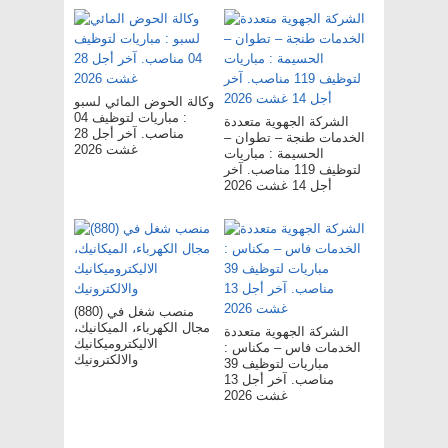
وكالة الحوض المائي لسبو
: مباريات لتوظيف 04
الشركة الجهوية متعددة
مناصب. آخر أجل 28
الخدمات طنجة – تطوان –
غشت 2026
الحسيمة : مباريات
لتوظيف 119 مناصب. آخر
أجل 14 غشت 2026
(880) منصب شغل في
مجال الكهرباء، الميكانيك،
الشركة الجهوية متعددة
الاليكتروميكانيك
الخدمات فاس – مکناس :
والالكترونيك
مباريات لتوظيف 39
مناصب. آخر أجل 13
غشت 2026