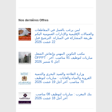
Nos dernières Offres
لمن يرغب بالعمل في المقاطعات
والعمالات الإقليمية والإدارات العمومية اليكم
طريقة المشاركة في المباراة. الترشيح قبل
22 غشت 2026
مكتب التكوين المهني وإنعاش الشغل
OFPPT : مباريات لتوظيف 91 مناصب. آخر
أجل 6 شتنبر 2026
وزارة الفلاحة والصيد البحري والتنمية
القروية والمياه والغابات : مباريات لتوظيف
70 مناصب. آخر أجل 19 غشت 2026
بنك المغرب : مباريات لتوظيف 08 مناصب.
آخر أجل 18 غشت 2026