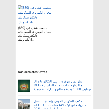
(880) منصب شغل في
مجال الكهرباء، الميكانيك،
الاليكتروميكانيك
والالكترونيك
Nos dernières Offres
سار لمن يتوفرون على البكالوريا و الـ
DEUG و الدبلوم و الإجازة أو الماستر
توظيف 1.800 بعدة مصالح و إدارات عمومية
مكتب التكوين المهني وإنعاش الشغل
OFPPT : مباريات لتوظيف 449 مناصب.
آخر أجل 6 شتنبر 2026