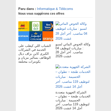
Paru dans :
Informatique & Télécoms
Nous vous suggérons ces offres
وكالة الحوض المائي لسبو
الشباب اللي كيقلب على
: مباريات لتوظيف 04
الخدمة في الشركات
مناصب. آخر أجل 28
الكبرى كاين بزاف ديال
غشت 2026
الوظائف بسالير مزيان و
بكونترات مختلفة
الشركة الجهوية متعددة
الخدمات طنجة – تطوان –
الحسيمة : مباريات
لتوظيف 119 مناصب. آخر
أجل 14 غشت 2026