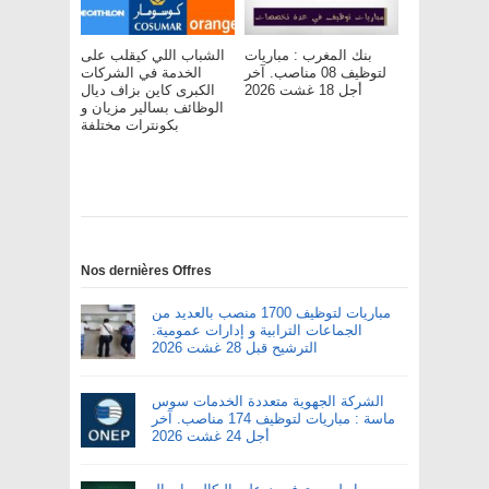
بنك المغرب : مباريات
الشباب اللي كيقلب على
لتوظيف 08 مناصب. آخر
الخدمة في الشركات
أجل 18 غشت 2026
الكبرى كاين بزاف ديال
الوظائف بسالير مزيان و
بكونترات مختلفة
Nos dernières Offres
مباريات لتوظيف 1700 منصب بالعديد من
الجماعات الترابية و إدارات عمومية.
الترشيح قبل 28 غشت 2026
الشركة الجهوية متعددة الخدمات سوس
ماسة : مباريات لتوظيف 174 مناصب. آخر
أجل 24 غشت 2026