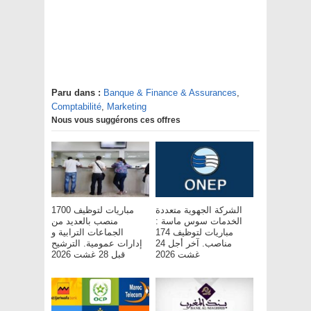
Paru dans :
Banque & Finance & Assurances
,
Comptabilité
,
Marketing
Nous vous suggérons ces offres
الشركة الجهوية متعددة
مباريات لتوظيف 1700
الخدمات سوس ماسة :
منصب بالعديد من
مباريات لتوظيف 174
الجماعات الترابية و
مناصب. آخر أجل 24
إدارات عمومية. الترشيح
غشت 2026
قبل 28 غشت 2026