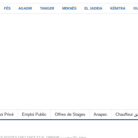
FÈS
AGADIR
TANGER
MEKNÈS
EL JADIDA
KÉNITRA
O
oi Privé
Emploi Public
Offres de Stages
Anapec
Chauff
RECRUTEMENT (3) POSTES CHEZ ONCF ET AL OMRANE – توظيف (3) منصب