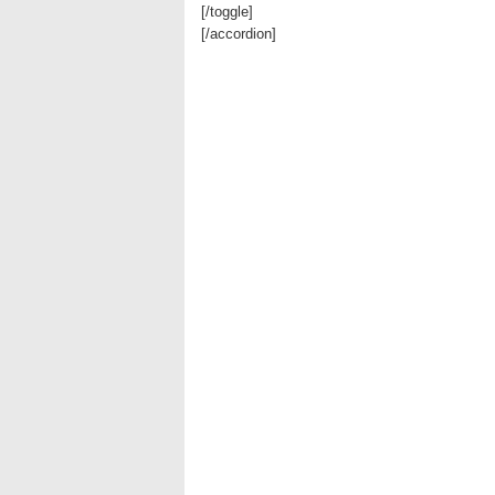
[/toggle]
[/accordion]