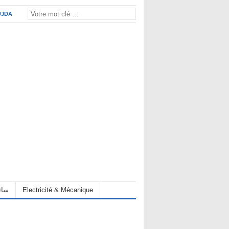
UJDA
eur سائق
Electricité & Mécanique