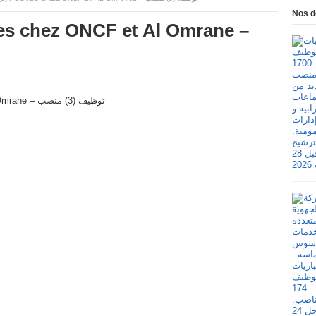
Nos d
es chez ONCF et Al Omrane –