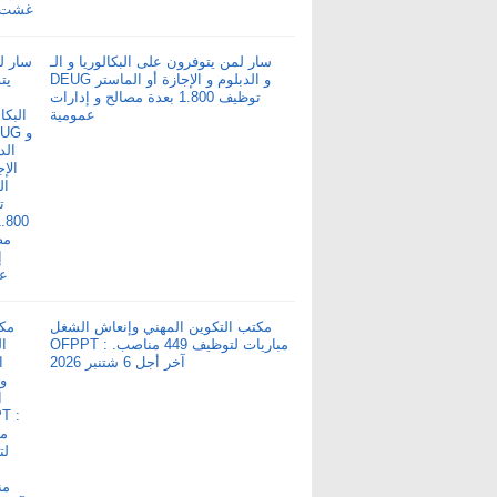
سار لمن يتوفرون على البكالوريا و الـ
DEUG و الدبلوم و الإجازة أو الماستر
توظيف 1.800 بعدة مصالح و إدارات
عمومية
مكتب التكوين المهني وإنعاش الشغل
OFPPT : مباريات لتوظيف 449 مناصب.
آخر أجل 6 شتنبر 2026