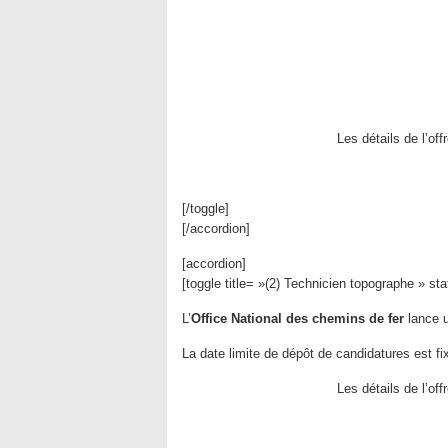
Les détails de l’of
[/toggle]
[/accordion]
[accordion]
[toggle title= »(2) Technicien topographe » st
L’
Office National des chemins de fer
lance u
La date limite de dépôt de candidatures est fi
Les détails de l’of