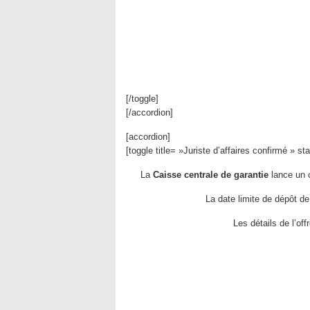
[/toggle]
[/accordion]
[accordion]
[toggle title= »Juriste d’affaires confirmé » s
La
Caisse centrale de garantie
lance un 
La date limite de dépôt de
Les détails de l’of