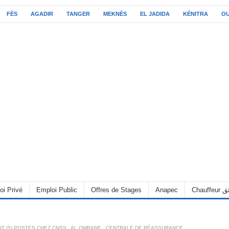
FÈS
AGADIR
TANGER
MEKNÈS
EL JADIDA
KÉNITRA
O
oi Privé
Emploi Public
Offres de Stages
Anapec
Chauff
 (5) POSTES CHEZ CNSS , AL OMRANE , CENTRALE DE RÉASSURANCE ,