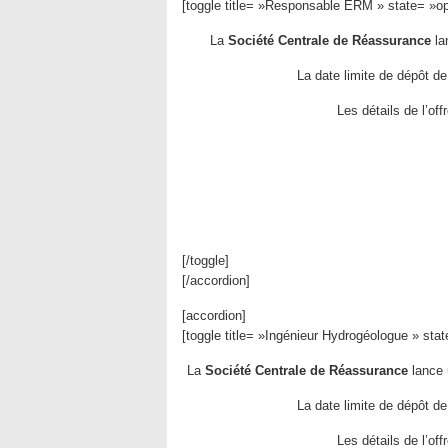
[toggle title= »Responsable ERM » state= »o
La
Société Centrale de Réassurance
la
La date limite de dépôt de
Les détails de l’of
[/toggle]
[/accordion]
[accordion]
[toggle title= »Ingénieur Hydrogéologue » sta
La
Société Centrale de Réassurance
lance
La date limite de dépôt de
Les détails de l’of