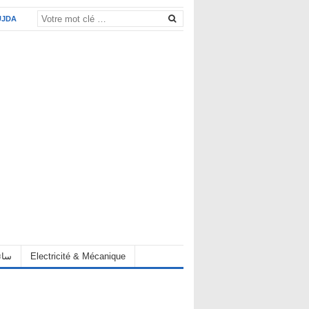
UJDA
eur سائق
Electricité & Mécanique