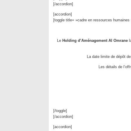
[/accordion]
[accordion]
[toggle title= »cadre en ressources humaines
Le
Holding d’Aménagement Al Omrane
l
La date limite de dépôt de
Les détails de l’of
[/toggle]
[/accordion]
[accordion]