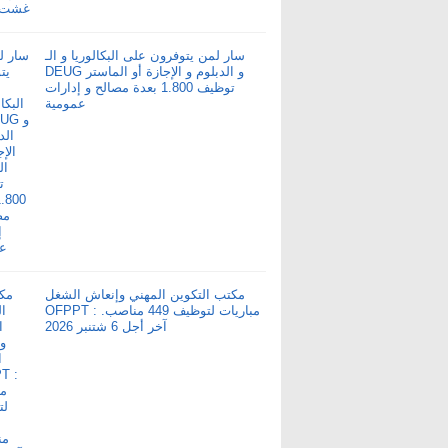
سار لمن يتوفرون على البكالوريا و الـ
DEUG و الدبلوم و الإجازة أو الماستر
توظيف 1.800 بعدة مصالح و إدارات
عمومية
مكتب التكوين المهني وإنعاش الشغل
OFPPT : مباريات لتوظيف 449 مناصب.
آخر أجل 6 شتنبر 2026