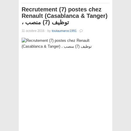
Recrutement (7) postes chez
Renault (Casablanca & Tanger)
، توظيف (7) منصب
11 octobre 2016
·
by
toutaumaroc1991
·