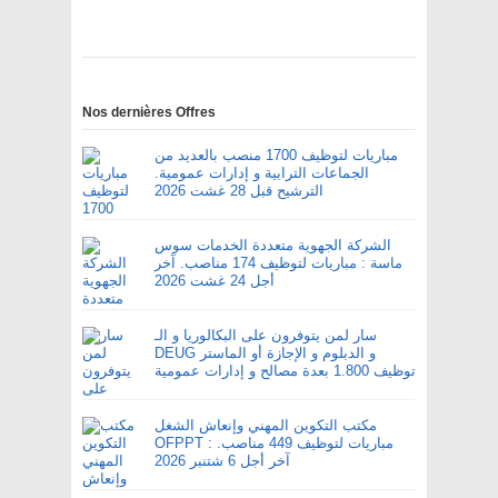
Nos dernières Offres
مباريات لتوظيف 1700 منصب بالعديد من
الجماعات الترابية و إدارات عمومية.
الترشيح قبل 28 غشت 2026
الشركة الجهوية متعددة الخدمات سوس
ماسة : مباريات لتوظيف 174 مناصب. آخر
أجل 24 غشت 2026
سار لمن يتوفرون على البكالوريا و الـ
DEUG و الدبلوم و الإجازة أو الماستر
توظيف 1.800 بعدة مصالح و إدارات عمومية
مكتب التكوين المهني وإنعاش الشغل
OFPPT : مباريات لتوظيف 449 مناصب.
آخر أجل 6 شتنبر 2026