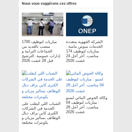
Nous vous suggérons ces offres
الشركة الجهوية متعددة
مباريات لتوظيف 1700
الخدمات سوس ماسة :
منصب بالعديد من
مباريات لتوظيف 174
الجماعات الترابية و
مناصب. آخر أجل 24
إدارات عمومية. الترشيح
غشت 2026
قبل 28 غشت 2026
وكالة الحوض المائي لسبو
: مباريات لتوظيف 04
الشباب اللي كيقلب على
مناصب. آخر أجل 28
الخدمة في الشركات
غشت 2026
الكبرى كاين بزاف ديال
الوظائف بسالير مزيان و
بكونترات مختلفة