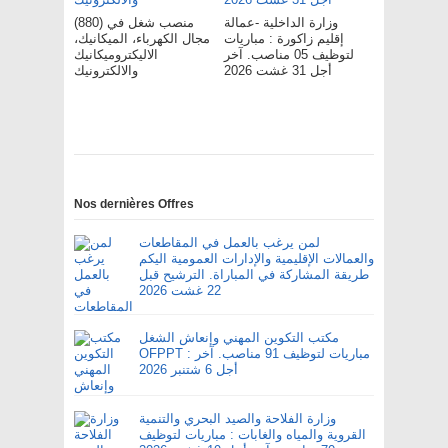
وزارة الداخلية -عمالة
(880) منصب شغل في
إقليم زاكورة : مباريات
مجال الكهرباء، الميكانيك،
لتوظيف 05 مناصب. آخر
الاليكتروميكانيك
أجل 31 غشت 2026
والالكترونيك
Nos dernières Offres
لمن يرغب بالعمل في المقاطعات
والعمالات الإقليمية والإدارات العمومية اليكم
طريقة المشاركة في المباراة. الترشيح قبل
22 غشت 2026
مكتب التكوين المهني وإنعاش الشغل
OFPPT : مباريات لتوظيف 91 مناصب. آخر
أجل 6 شتنبر 2026
وزارة الفلاحة والصيد البحري والتنمية
القروية والمياه والغابات : مباريات لتوظيف