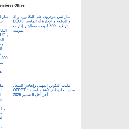
ernières Offres
سار لمن يتوفرون على البكالوريا و الـ
DEUG و الدبلوم و الإجازة أو الماستر
توظيف 1.800 بعدة مصالح و إدارات
عمومية
مكتب التكوين المهني وإنعاش الشغل
OFPPT : مباريات لتوظيف 449 مناصب.
آخر أجل 6 شتنبر 2026