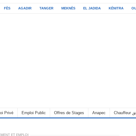
FÈS
AGADIR
TANGER
MEKNÈS
EL JADIDA
KÉNITRA
O
oi Privé
Emploi Public
Offres de Stages
Anapec
Chauff
MENT ET EMPLOI