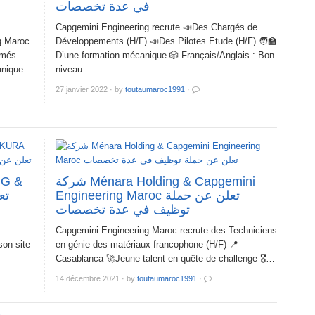
في عدة تخصصات
Capgemini Engineering recrute 📣Des Chargés de
 Maroc
Développements (H/F) 📣Des Pilotes Etude (H/F) 🧑‍🏫
rmés
D’une formation mécanique 🎲 Français/Anglais : Bon
nique.
niveau…
27 janvier 2022
·
by
toutaumaroc1991
·
شركة Ménara Holding & Capgemini
Engineering Maroc تعلن عن حملة
توظيف في عدة تخصصات
Capgemini Engineering Maroc recrute des Techniciens
son site
en génie des matériaux francophone (H/F) 📍
Casablanca 🚀Jeune talent en quête de challenge 🎖️…
14 décembre 2021
·
by
toutaumaroc1991
·