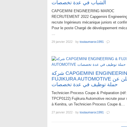
الشباب في عدة تخصصات
CAPGEMINI ENGINEERING MAROC
RECRUTEMENT 2022 Capgemini Engineering
recrute Ingénieurs mécanique juniors et confi
Pour le poste Chargé de développement méca
…
29 janvier 2022
·
by
toutaumaroc1991
·
شركة CAPGEMINI ENGINEERING &
FUJIKURA AUTOMOTIVE تعلن عن
حملة توظيف في عدة تخصصات
Technicien Process Coupe & Préparation (réf:
TPCP0122) Fujikura Automotive recrute pour 
à Kenitra, un Technicien Process Coupe &…
27 janvier 2022
·
by
toutaumaroc1991
·