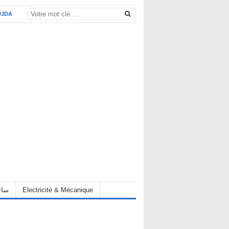
UJDA
eur سائق
Electricité & Mécanique