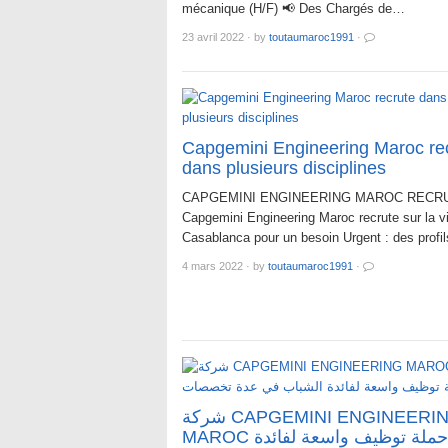
mécanique (H/F) 📢 Des Chargés de…
23 avril 2022
·
by
toutaumaroc1991
·
Capgemini Engineering Maroc re
dans plusieurs disciplines
CAPGEMINI ENGINEERING MAROC RECR
Capgemini Engineering Maroc recrute sur la vi
Casablanca pour un besoin Urgent : des profi
4 mars 2022
·
by
toutaumaroc1991
·
شركة CAPGEMINI ENGINEERING
MAROC يطلق حملة توظيف واسعة لفائدة