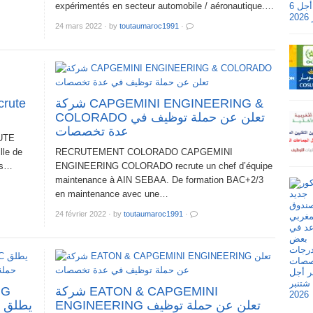
expérimentés en secteur automobile / aéronautique.…
24 mars 2022
·
by
toutaumaroc1991
·
crute
شركة CAPGEMINI ENGINEERING &
COLORADO تعلن عن حملة توظيف في
عدة تخصصات
UTE
lle de
RECRUTEMENT COLORADO CAPGEMINI
ls…
ENGINEERING COLORADO recrute un chef d’équipe
maintenance à AIN SEBAA. De formation BAC+2/3
en maintenance avec une…
24 février 2022
·
by
toutaumaroc1991
·
شركة EATON & CAPGEMINI
ENGINEERING تعلن عن حملة توظيف