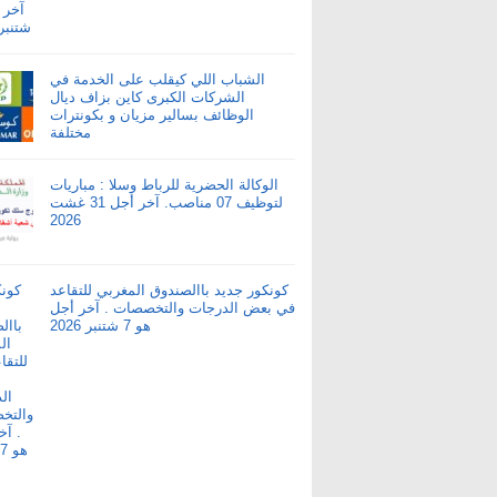
الشباب اللي كيقلب على الخدمة في
الشركات الكبرى كاين بزاف ديال
الوظائف بسالير مزيان و بكونترات
مختلفة
الوكالة الحضرية للرباط وسلا : مباريات
لتوظيف 07 مناصب. آخر أجل 31 غشت
2026
كونكور جديد باالصندوق المغربي للتقاعد
في بعض الدرجات والتخصصات . آخر أجل
هو 7 شتنبر 2026