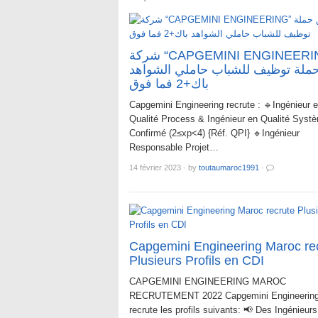
شركة “CAPGEMINI ENGINEERING”
ملة توظيف للشباب حاملي الشواهد
باك+2 فما فوق
Capgemini Engineering recrute : 🔹Ingénieur 
Qualité Process & Ingénieur en Qualité Syst
Confirmé (2≤xp<4) {Réf. QPI} 🔹Ingénieur
Responsable Projet…
14 février 2023
·
by
toutaumaroc1991
·
Capgemini Engineering Maroc re
Plusieurs Profils en CDI
CAPGEMINI ENGINEERING MAROC
RECRUTEMENT 2022 Capgemini Engineering
recrute les profils suivants: 📢 Des Ingénieurs