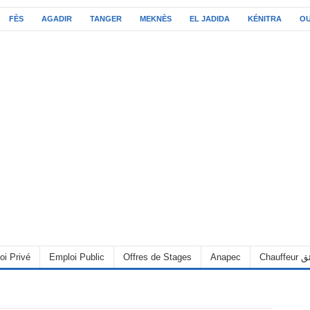
FÈS
AGADIR
TANGER
MEKNÈS
EL JADIDA
KÉNITRA
O
C سائق
Anapec
Offres de Stages
Emploi Public
oi Privé