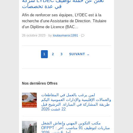
شركة LYDEC تعلن عن حملة توظيف
في عدة تخصصات
Afin de renforcer ses équipes, LYDEC est à la
recherche d’une Assistante de Direction. Titulaire
d’un Diplôme de Licence (BAC…
26 octobre 2023
·
by
toutaumaroc1991
·
1
2
3
SUIVANT →
Nos dernières Offres
لمن يرغب بالعمل في المقاطعات
والعمالات الإقليمية والإدارات العمومية اليكم
طريقة المشاركة في المباراة. الترشيح قبل
22 غشت 2026
مكتب التكوين المهني وإنعاش الشغل
OFPPT : مباريات لتوظيف 91 مناصب. آخر
أجل 6 شتنبر 2026