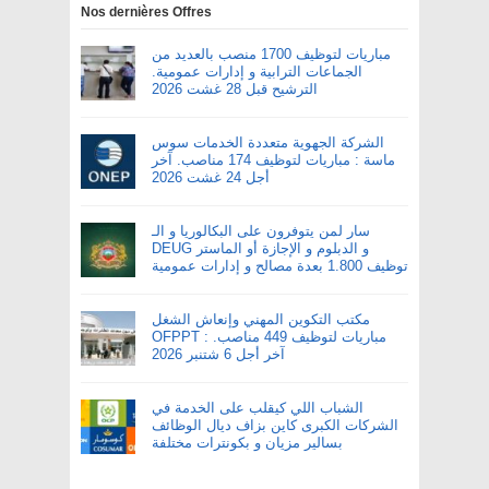
Nos dernières Offres
مباريات لتوظيف 1700 منصب بالعديد من
الجماعات الترابية و إدارات عمومية.
الترشيح قبل 28 غشت 2026
الشركة الجهوية متعددة الخدمات سوس
ماسة : مباريات لتوظيف 174 مناصب. آخر
أجل 24 غشت 2026
سار لمن يتوفرون على البكالوريا و الـ
DEUG و الدبلوم و الإجازة أو الماستر
توظيف 1.800 بعدة مصالح و إدارات عمومية
مكتب التكوين المهني وإنعاش الشغل
OFPPT : مباريات لتوظيف 449 مناصب.
آخر أجل 6 شتنبر 2026
الشباب اللي كيقلب على الخدمة في
الشركات الكبرى كاين بزاف ديال الوظائف
بسالير مزيان و بكونترات مختلفة