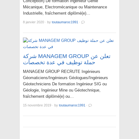
Conception) De formation Ingénieur Génie
Mécanique, Electromécanique ou Maintenance
Industrielle, fraîchement diplômé(e)…
8 janvier 2020
·
by
toutaumaroc1991
·
شركة MANAGEM GROUP تعلن عن
حملة توظيف في عدة تخصصات
MANAGEM GROUP RECRUTE Ingénieurs
Géomaticiens/Ingénieurs Géologues/Ingénieurs
Géotechniciens De formation Ingénieur SIG ou
Géologie, Ingénieur Mine ou Géotechnique,
fraîchement diplômé(e) ou…
15 novembre 2019
·
by
toutaumaroc1991
·