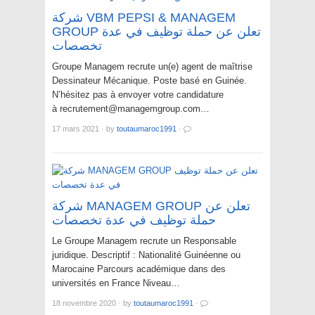
شركة VBM PEPSI & MANAGEM
GROUP تعلن عن حملة توظيف في عدة
تخصصات
Groupe Managem recrute un(e) agent de maîtrise
Dessinateur Mécanique. Poste basé en Guinée.
N’hésitez pas à envoyer votre candidature
à recrutement@managemgroup.com…
17 mars 2021
·
by
toutaumaroc1991
·
شركة MANAGEM GROUP تعلن عن
حملة توظيف في عدة تخصصات
Le Groupe Managem recrute un Responsable
juridique. Descriptif : Nationalité Guinéenne ou
Marocaine Parcours académique dans des
universités en France Niveau…
18 novembre 2020
·
by
toutaumaroc1991
·