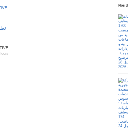
Nos d
E
TIVE
lleurs