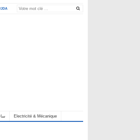
UJDA
eur سائق
Electricité & Mécanique