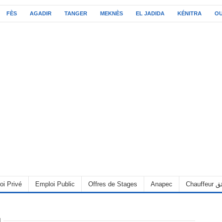
FÈS
AGADIR
TANGER
MEKNÈS
EL JADIDA
KÉNITRA
O
oi Privé
Emploi Public
Offres de Stages
Anapec
Chauff
I