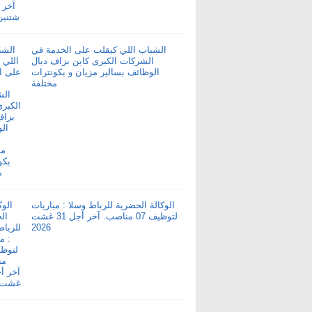
الشباب اللي كيقلب على الخدمة في
الشركات الكبرى كاين بزاف ديال
الوظائف بسالير مزيان و بكونترات
مختلفة
الوكالة الحضرية للرباط وسلا : مباريات
لتوظيف 07 مناصب. آخر أجل 31 غشت
2026