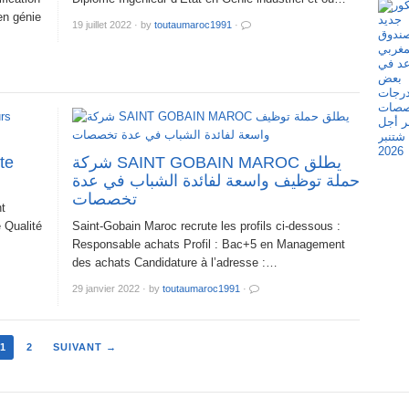
en génie
19 juillet 2022
·
by
toutaumaroc1991
·
te
شركة SAINT GOBAIN MAROC يطلق
حملة توظيف واسعة لفائدة الشباب في عدة
تخصصات
t
 Qualité
Saint-Gobain Maroc recrute les profils ci-dessous :
Responsable achats Profil : Bac+5 en Management
des achats Candidature à l’adresse :…
29 janvier 2022
·
by
toutaumaroc1991
·
1
2
SUIVANT →