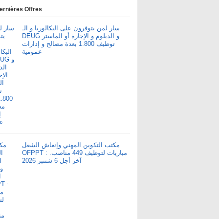
ernières Offres
سار لمن يتوفرون على البكالوريا و الـ
DEUG و الدبلوم و الإجازة أو الماستر
توظيف 1.800 بعدة مصالح و إدارات
عمومية
مكتب التكوين المهني وإنعاش الشغل
OFPPT : مباريات لتوظيف 449 مناصب.
آخر أجل 6 شتنبر 2026