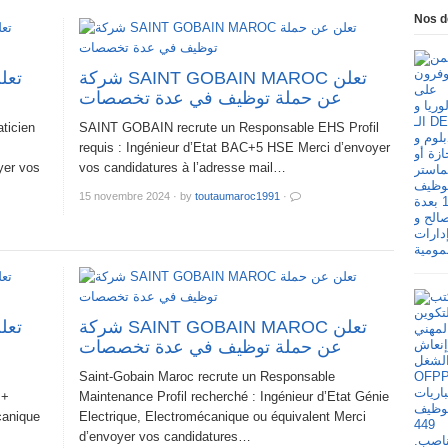
Nos d
شركة SAINT GOBAIN MAROC تعلن
عن حملة توظيف في عدة تخصصات
ticien
SAINT GOBAIN recrute un Responsable EHS Profil
requis : Ingénieur d’Etat BAC+5 HSE Merci d’envoyer
yer vos
vos candidatures à l’adresse mail…
15 novembre 2024
·
by
toutaumaroc1991
·
شركة SAINT GOBAIN MAROC تعلن
عن حملة توظيف في عدة تخصصات
Saint-Gobain Maroc recrute un Responsable
 +
Maintenance Profil recherché : Ingénieur d’Etat Génie
canique
Electrique, Electromécanique ou équivalent Merci
d’envoyer vos candidatures…