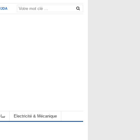
UJDA
eur سائق
Electricité & Mécanique