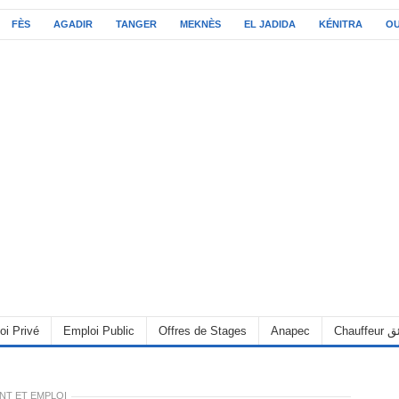
FÈS
AGADIR
TANGER
MEKNÈS
EL JADIDA
KÉNITRA
O
oi Privé
Emploi Public
Offres de Stages
Anapec
Chauff
NT ET EMPLOI