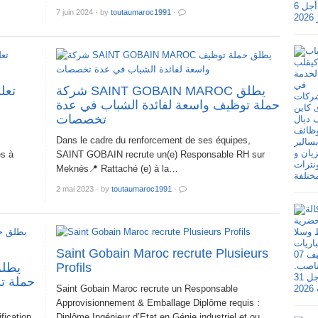
7 juin 2024
·
by
toutaumaroc1991
·
شركة SAINT GOBAIN MAROC يطلق
حملة توظيف واسعة لفائدة الشباب في عدة
تخصصات
Dans le cadre du renforcement de ses équipes,
es à
SAINT GOBAIN recrute un(e) Responsable RH sur
Meknès📍 Rattaché (e) à la…
2 mai 2023
·
by
toutaumaroc1991
·
Saint Gobain Maroc recrute Plusieurs
Profils
حملة ت
Saint Gobain Maroc recrute un Responsable
Approvisionnement & Emballage Diplôme requis :
ication
Diplôme Ingénieur d’Etat en Génie industriel et ou…