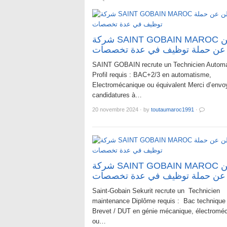
شركة SAINT GOBAIN MAROC تعلن
عن حملة توظيف في عدة تخصصات
SAINT GOBAIN recrute un Technicien Automa
Profil requis : BAC+2/3 en automatisme,
Electromécanique ou équivalent Merci d’envo
candidatures à…
20 novembre 2024
·
by
toutaumaroc1991
·
شركة SAINT GOBAIN MAROC تعلن
عن حملة توظيف في عدة تخصصات
Saint-Gobain Sekurit recrute un Technicien
maintenance Diplôme requis : Bac technique
Brevet / DUT en génie mécanique, électromé
ou…