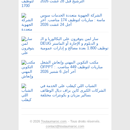
الترشيح قبل 28 غشت 2026
الشركة الجهوية متعددة الخدمات سوس
ماسة : مباريات لتوظيف 174 مناصب. آخر
أجل 24 غشت 2026
سار لمن يتوفرون على البكالوريا و الـ
DEUG و الدبلوم و الإجازة أو الماستر
توظيف 1.800 بعدة مصالح و إدارات عمومية
مكتب التكوين المهني وإنعاش الشغل
OFPPT : مباريات لتوظيف 449 مناصب.
آخر أجل 6 شتنبر 2026
الشباب اللي كيقلب على الخدمة في
الشركات الكبرى كاين بزاف ديال الوظائف
بسالير مزيان و بكونترات مختلفة
© 2026
Toutaumaroc.com
. - Tous droits réservés.
contact@toutaumaroc.com