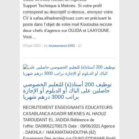
Support Technique à Meknès. Si votre profil
correspond au descriptif ci-dessus, envoyez votre
CV à safaa.elhadrami@suez.com en précisant le
poste dans l’objet de votre mail Koutoubia recrute
deux chefs d’agence sur OUJDA et LAAYOUNE.
Vous…
22 juin 2021
·
by
toutaumaroc1991
·
توظيف 200 أستاذ(ة) للتعليم الخصوصي
حاصلين على الباك أو الدبلوم أو الإجازة
براتب 3000 درهم شهريا
RECRUTEMENT ENSEIGNANTS EDUCATEURS
CASABLANCA AGADIR MEKNES AL HAOUZ
TAROUDANT EL JADIDA Référence de
l’offre: DA090621708175 Date : 09/06/2021 Agence
: DAKHLA / HAKAMATAKHOUTHA (42)
Enseignant Des écoles sur OUAD EDDAHAB Profil