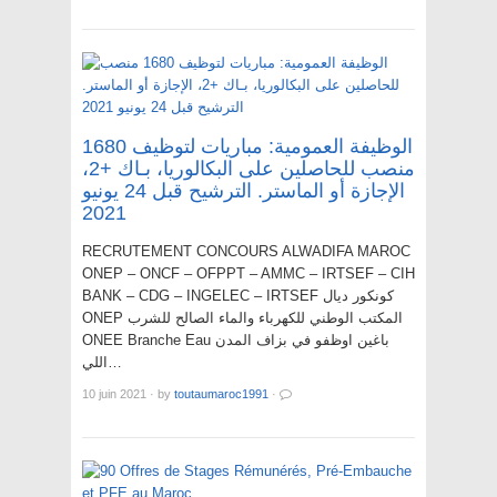
الوظيفة العمومية: مباريات لتوظيف 1680
منصب للحاصلين على البكالوريا، بـاك +2،
الإجازة أو الماستر. الترشيح قبل 24 يونيو
2021
RECRUTEMENT CONCOURS ALWADIFA MAROC
ONEP – ONCF – OFPPT – AMMC – IRTSEF – CIH
BANK – CDG – INGELEC – IRTSEF كونكور ديال
ONEP المكتب الوطني للكهرباء والماء الصالح للشرب
ONEE Branche Eau باغين اوظفو في بزاف المدن
اللي…
10 juin 2021
·
by
toutaumaroc1991
·