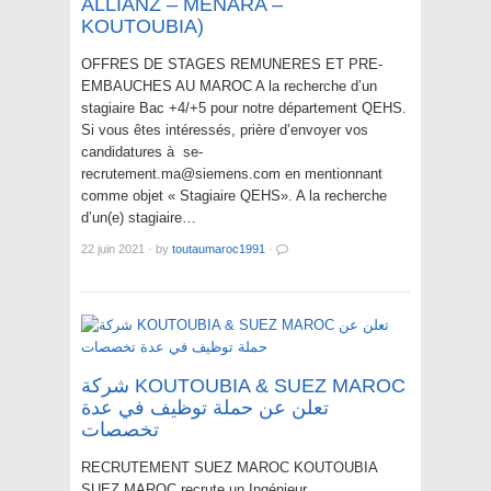
ALLIANZ – MENARA –
KOUTOUBIA)
OFFRES DE STAGES REMUNERES ET PRE-
EMBAUCHES AU MAROC A la recherche d’un
stagiaire Bac +4/+5 pour notre département QEHS.
Si vous êtes intéressés, prière d’envoyer vos
candidatures à se-
recrutement.ma@siemens.com en mentionnant
comme objet « Stagiaire QEHS». A la recherche
d’un(e) stagiaire…
22 juin 2021
·
by
toutaumaroc1991
·
شركة KOUTOUBIA & SUEZ MAROC
تعلن عن حملة توظيف في عدة
تخصصات
RECRUTEMENT SUEZ MAROC KOUTOUBIA
SUEZ MAROC recrute un Ingénieur