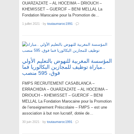
OUARZAZATE – AL HOCEIMA – DRIOUCH –
KHEMISSET – GUERCIF – BENI MELLAL La
Fondation Marocaine pour la Promotion de…
1 juillet 2021
·
by
toutaumaroc1991
·
المؤسسة المغربية للنهوض بالتعليم الأولي
..مباراة توظيف للمجازين البكالوريا فما
فوق، 595 منصب
FMPS RECRUTEMENT CASABLANCA –
ERRACHIDIA – OUARZAZATE – AL HOCEIMA –
DRIOUCH – KHEMISSET – GUERCIF – BENI
MELLAL La Fondation Marocaine pour la Promotion
de l’enseignement Préscolaire – FMPS – est une
association à but non lucratif, dotée de…
30 juin 2021
·
by
toutaumaroc1991
·