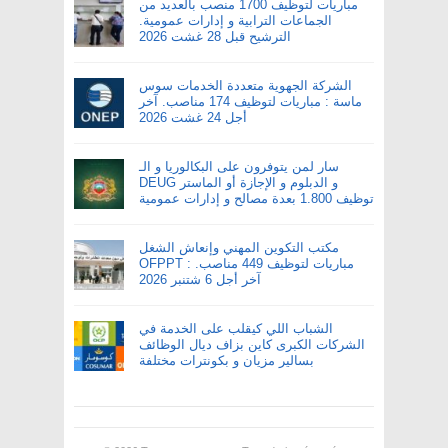
مباريات لتوظيف 1700 منصب بالعديد من
الجماعات الترابية و إدارات عمومية.
الترشيح قبل 28 غشت 2026
الشركة الجهوية متعددة الخدمات سوس
ماسة : مباريات لتوظيف 174 مناصب. آخر
أجل 24 غشت 2026
سار لمن يتوفرون على البكالوريا و الـ
DEUG و الدبلوم و الإجازة أو الماستر
توظيف 1.800 بعدة مصالح و إدارات عمومية
مكتب التكوين المهني وإنعاش الشغل
OFPPT : مباريات لتوظيف 449 مناصب.
آخر أجل 6 شتنبر 2026
الشباب اللي كيقلب على الخدمة في
الشركات الكبرى كاين بزاف ديال الوظائف
بسالير مزيان و بكونترات مختلفة