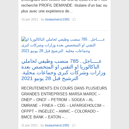
recherché PROFIL DEMANDE: titulaire d’un bac ou
plus avec une expérience de…
16 juin 2021
·
by
toutaumaroc1991
·
عـــــاجل.. 785 منصب وظيفي لحاملي
الباكالوريا او التقني او المتخصص بعدة
وزارات وشركات كبرى وجماعات محلية.
الترشيح قبل 28 يونيو 2021
RECRUTEMENTS EN COURS DANS PLUSIEURS
GRANDES ENTREPRISES MARSA MAROC –
ONEP – ONCF – PETROM – SOGEA – AL
OMRANE – FINEA – CDG – LAFARGEHOLCIM –
OFPPT – INGELEC – AMMC – COLORADO –
BMCE BANK – EATON –…
11 juin 2021
·
by
toutaumaroc1991
·