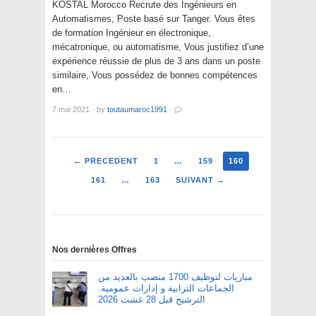
KOSTAL Morocco Recrute des Ingénieurs en
Automatismes, Poste basé sur Tanger. Vous êtes
de formation Ingénieur en électronique,
mécatronique, ou automatisme, Vous justifiez d’une
expérience réussie de plus de 3 ans dans un poste
similaire, Vous possédez de bonnes compétences
en…
7 mai 2021
·
by
toutaumaroc1991
·
← PRECEDENT
1
…
159
160
161
…
163
SUIVANT →
Nos dernières Offres
مباريات لتوظيف 1700 منصب بالعديد من
الجماعات الترابية و إدارات عمومية.
الترشيح قبل 28 غشت 2026