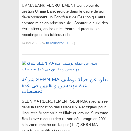
UMNIA BANK RECRUTEMENT Contrôleur de
gestion Umnia Bank recrute dans le cadre de son
développement un Contrôleur de Gestion qui aura
comme mission principale de : Assurer le suivi des
réalisations, analyser les écarts et produire les
reportings et les tableaux de…
14 mai 2021
·
by
toutaumaroc1991
·
شركة SEBN MA تعلن عن حملة توظيف
عدة مهندسين و تقنيين في عدة
تخصصات
SEBN MA RECRUTEMENT SEBN-MA spécialisée
dans la fabrication des faisceaux électriques pour
l’industrie Automobile et filiale du groupe Sumitomo
Bordnetze a connu depuis son démarrage en 2001
à la zone franche de Tanger (TFZ) SEBN MA
recrute les profils ci-dessous…