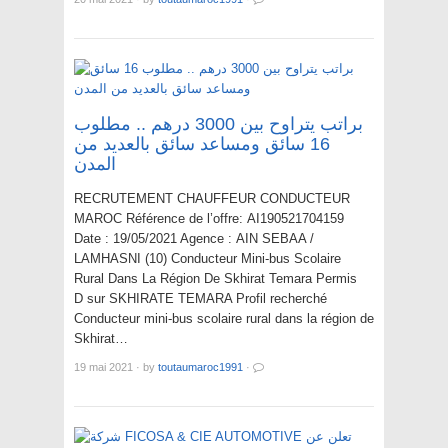
براتب يتراوح بين 3000 درهم .. مطلوب
16 سائق ومساعد سائق بالعديد من
المدن
RECRUTEMENT CHAUFFEUR CONDUCTEUR
MAROC Référence de l’offre: AI190521704159
Date : 19/05/2021 Agence : AIN SEBAA /
LAMHASNI (10) Conducteur Mini-bus Scolaire
Rural Dans La Région De Skhirat Temara Permis
D sur SKHIRATE TEMARA Profil recherché
Conducteur mini-bus scolaire rural dans la région de
Skhirat…
19 mai 2021
·
by
toutaumaroc1991
·