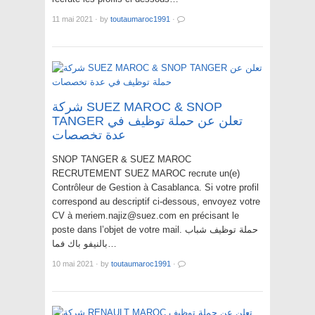
11 mai 2021
·
by
toutaumaroc1991
·
شركة SUEZ MAROC & SNOP
TANGER تعلن عن حملة توظيف في
عدة تخصصات
SNOP TANGER & SUEZ MAROC
RECRUTEMENT SUEZ MAROC recrute un(e)
Contrôleur de Gestion à Casablanca. Si votre profil
correspond au descriptif ci-dessous, envoyez votre
CV à meriem.najiz@suez.com en précisant le
poste dans l’objet de votre mail. حملة توظيف شباب
بالنيفو باك فما…
10 mai 2021
·
by
toutaumaroc1991
·