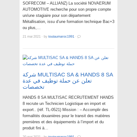
SOFRECOM – ALLIANZ) La société NOVAERUM
AUTOMOTIVE recherche pour son propre compte
un/une stagiaire pour son département
Métallisation, issu d’une formation technique Bac+3
ou plus,…
21 mai 2021
·
by
toutaumaroc1991
·
شركة MULTISAC SA & HANDS 8 SA
تعلن عن حملة توظيف في عدة
تخصصات
HANDS 8 SA MULTISAC RECRUTEMENT HANDS
8 recrute un Technicien Logistique en import et
export.. (réf. TL-0521) Mission : – Accomplir des
formalités douanières pour le transit des matières
premières et des équipements à l’import et du
produit fini à…
20 mai 2021
·
by
toutaumaroc1991
·