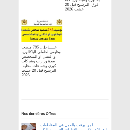
فوق. الترشيح قبل 20
غشت 2026
عـــــاجل.. 785 منصب
وظيفي لحاملي الباكالوريا
او التقني او المتخصص
بعدة وزارات وشركات
كبرى وجماعات محلية.
الترشيح قبل 20 غشت
2026
Nos dernières Offres
لمن يرغب بالعمل في المقاطعات
والعمالات الإقليمية والإدارات العمومية اليكم