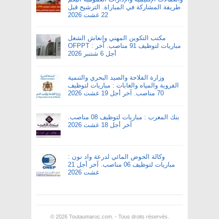
طريقة المشاركة في المباراة. الترشيح قبل
22 غشت 2026
مكتب التكوين المهني وإنعاش الشغل
OFPPT : مباريات لتوظيف 91 مناصب. آخر
أجل 6 شتنبر 2026
وزارة الفلاحة والصيد البحري والتنمية
القروية والمياه والغابات : مباريات لتوظيف
70 مناصب. آخر أجل 19 غشت 2026
بنك المغرب : مباريات لتوظيف 08 مناصب.
آخر أجل 18 غشت 2026
وكالة الحوض المائي لدرعة واد نون :
مباريات لتوظيف 06 مناصب. آخر أجل 21
غشت 2026
© 2026
Toutaumaroc.com
. - Tous droits réservés.