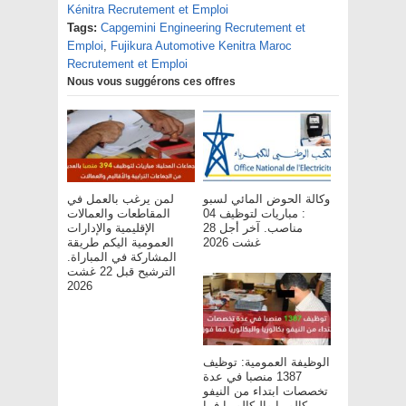
Kénitra Recrutement et Emploi
Tags:
Capgemini Engineering Recrutement et
Emploi
,
Fujikura Automotive Kenitra Maroc
Recrutement et Emploi
Nous vous suggérons ces offres
وكالة الحوض المائي لسبو
لمن يرغب بالعمل في
: مباريات لتوظيف 04
المقاطعات والعمالات
مناصب. آخر أجل 28
الإقليمية والإدارات
غشت 2026
العمومية اليكم طريقة
المشاركة في المباراة.
الترشيح قبل 22 غشت
2026
الوظيفة العمومية: توظيف
1387 منصبا في عدة
تخصصات ابتداء من النيفو
بكالوريا والبكالوريا فما