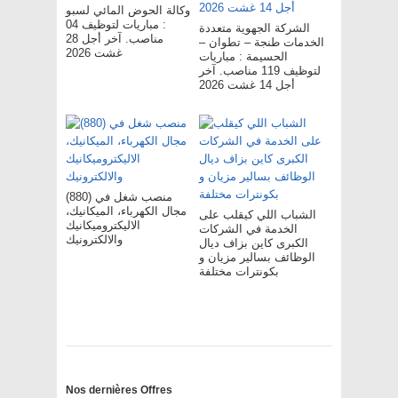
وكالة الحوض المائي لسبو
: مباريات لتوظيف 04
الشركة الجهوية متعددة
مناصب. آخر أجل 28
الخدمات طنجة – تطوان –
غشت 2026
الحسيمة : مباريات
لتوظيف 119 مناصب. آخر
أجل 14 غشت 2026
(880) منصب شغل في
مجال الكهرباء، الميكانيك،
الشباب اللي كيقلب على
الاليكتروميكانيك
الخدمة في الشركات
والالكترونيك
الكبرى كاين بزاف ديال
الوظائف بسالير مزيان و
بكونترات مختلفة
Nos dernières Offres