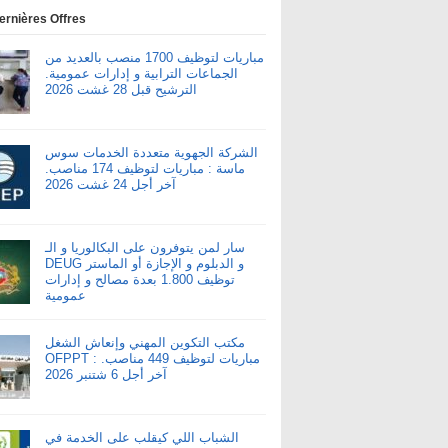
ernières Offres
مباريات لتوظيف 1700 منصب بالعديد من
الجماعات الترابية و إدارات عمومية.
الترشيح قبل 28 غشت 2026
الشركة الجهوية متعددة الخدمات سوس
ماسة : مباريات لتوظيف 174 مناصب.
آخر أجل 24 غشت 2026
سار لمن يتوفرون على البكالوريا و الـ
DEUG و الدبلوم و الإجازة أو الماستر
توظيف 1.800 بعدة مصالح و إدارات
عمومية
مكتب التكوين المهني وإنعاش الشغل
OFPPT : مباريات لتوظيف 449 مناصب.
آخر أجل 6 شتنبر 2026
الشباب اللي كيقلب على الخدمة في