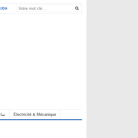
UJDA
eur سائق
Electricité & Mécanique