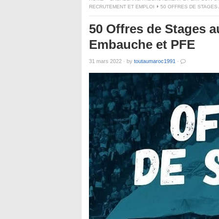
RECRUTEMENT ET EMPLOI
50 OFFRES DE STAGES
50 Offres de Stages 
Embauche et PFE
31 mars 2022
·
by
toutaumaroc1991
·