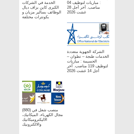
: مباريات لتوظيف 04
الخدمة في الشركات
مناصب. آخر أجل 28
الكبرى كاين بزاف ديال
غشت 2026
الوظائف بسالير مزيان و
بكونترات مختلفة
الشركة الجهوية متعددة
الخدمات طنجة – تطوان –
الحسيمة : مباريات
لتوظيف 119 مناصب. آخر
أجل 14 غشت 2026
(880) منصب شغل في
مجال الكهرباء، الميكانيك،
الاليكتروميكانيك
والالكترونيك