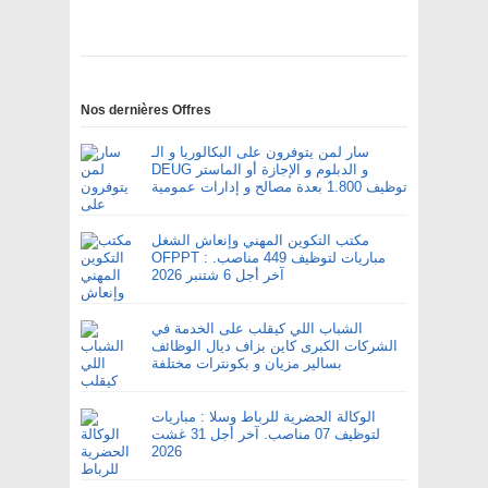
Nos dernières Offres
سار لمن يتوفرون على البكالوريا و الـ
DEUG و الدبلوم و الإجازة أو الماستر
توظيف 1.800 بعدة مصالح و إدارات عمومية
مكتب التكوين المهني وإنعاش الشغل
OFPPT : مباريات لتوظيف 449 مناصب.
آخر أجل 6 شتنبر 2026
الشباب اللي كيقلب على الخدمة في
الشركات الكبرى كاين بزاف ديال الوظائف
بسالير مزيان و بكونترات مختلفة
الوكالة الحضرية للرباط وسلا : مباريات
لتوظيف 07 مناصب. آخر أجل 31 غشت
2026