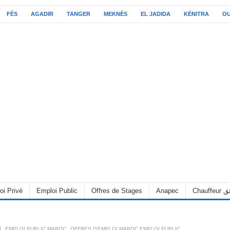
FÈS
AGADIR
TANGER
MEKNÈS
EL JADIDA
KÉNITRA
O
C سائق
Anapec
Offres de Stages
Emploi Public
oi Privé
OFFRES D'EMPLOI MAROC EMPLOI PUBLIC
,
EMPLOI PUBLIC MAROC
,
6