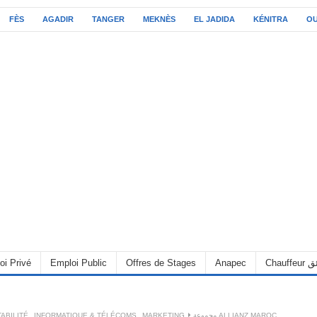
FÈS
AGADIR
TANGER
MEKNÈS
EL JADIDA
KÉNITRA
O
oi Privé
Emploi Public
Offres de Stages
Anapec
Chauff
ABILITÉ
,
INFORMATIQUE & TÉLÉCOMS
,
MARKETING
مجموعة ALLIANZ MAROC