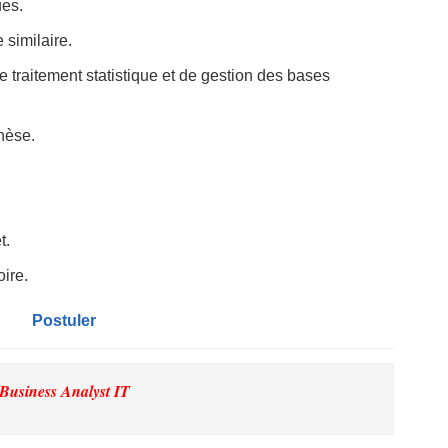
ues.
similaire.
de traitement statistique et de gestion des bases
hèse.
t.
oire.
Postuler
Business Analyst IT