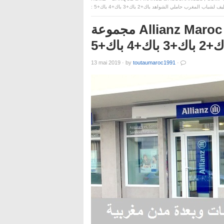
: شباب المغرب حاملي الشواهد باك+2 باك+3 باك+4 باك+5
مجموعة Allianz Maroc : حملة توظيف لشباب المغرب
 باك+5
13 mai 2019
·
by
toutaumaroc1991
·