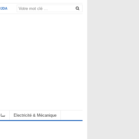
UJDA
eur سائق
Electricité & Mécanique