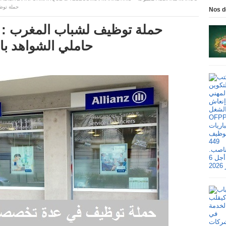
حملة توظيف ل
Nos d
حاملي الشواهد باك+2 باك+3 باك+4