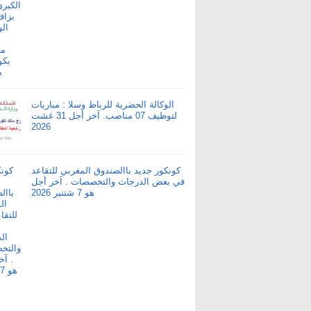
الوكالة الحضرية للرباط وسلا : مباريات
لتوظيف 07 مناصب. آخر أجل 31 غشت
2026
كونكور جديد باالصندوق المغربي للتقاعد
في بعض الدرجات والتخصصات . آخر أجل
هو 7 شتنبر 2026