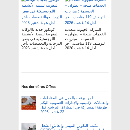
الشركة الجهوية متعددة
كونكور جديد باالوكالة
الخدمات طنجة – تطوان –
المغربية لتنمية الأنشطة
الحسيمة : مباريات
اللوجستيكية في بعض
لتوظيف 119 مناصب. آخر
الدرجات والتخصصات ،آخر
أجل 14 غشت 2026
أجل هو 4 شتنبر 2026
Nos dernières Offres
لمن يرغب بالعمل في المقاطعات
والعمالات الإقليمية والإدارات العمومية اليكم
طريقة المشاركة في المباراة. الترشيح قبل
22 غشت 2026
مكتب التكوين المهني وإنعاش الشغل