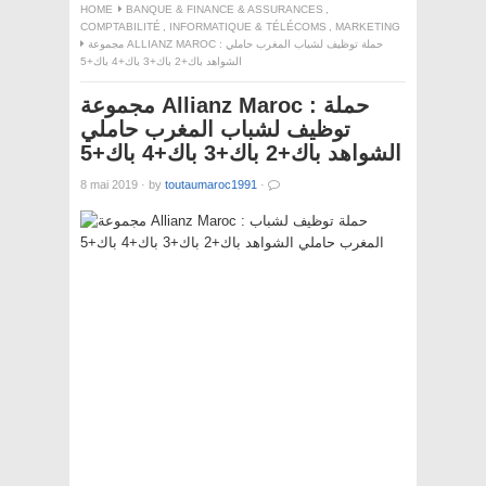
HOME
BANQUE & FINANCE & ASSURANCES
,
COMPTABILITÉ
,
INFORMATIQUE & TÉLÉCOMS
,
MARKETING
مجموعة ALLIANZ MAROC : حملة توظيف لشباب المغرب حاملي
الشواهد باك+2 باك+3 باك+4 باك+5
مجموعة Allianz Maroc : حملة
توظيف لشباب المغرب حاملي
الشواهد باك+2 باك+3 باك+4 باك+5
8 mai 2019
·
by
toutaumaroc1991
·