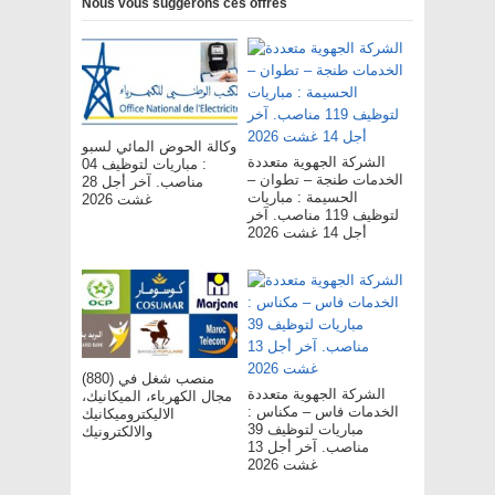
Nous vous suggérons ces offres
وكالة الحوض المائي لسبو
الشركة الجهوية متعددة
: مباريات لتوظيف 04
الخدمات طنجة – تطوان –
مناصب. آخر أجل 28
الحسيمة : مباريات
غشت 2026
لتوظيف 119 مناصب. آخر
أجل 14 غشت 2026
(880) منصب شغل في
الشركة الجهوية متعددة
مجال الكهرباء، الميكانيك،
الخدمات فاس – مکناس :
الاليكتروميكانيك
مباريات لتوظيف 39
والالكترونيك
مناصب. آخر أجل 13
غشت 2026