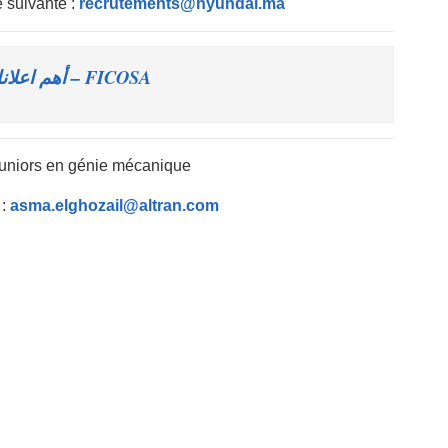
 suivante :
recrutements@hyundai.ma
FICOSA – أهم اعلانات
Juniors en génie mécanique
 :
asma.elghozail@altran.com