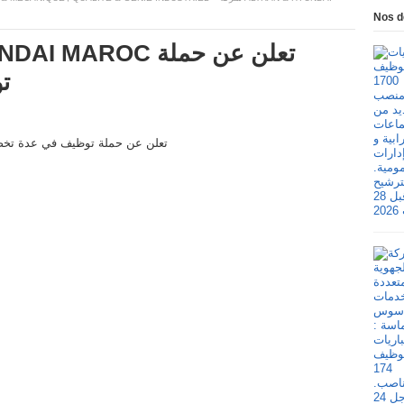
Nos d
ت