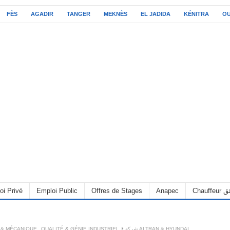
FÈS
AGADIR
TANGER
MEKNÈS
EL JADIDA
KÉNITRA
O
oi Privé
Emploi Public
Offres de Stages
Anapec
Chauff
 & MÉCANIQUE
,
QUALITÉ & GÉNIE INDUSTRIEL
شركة ALTRAN & HYUNDAI