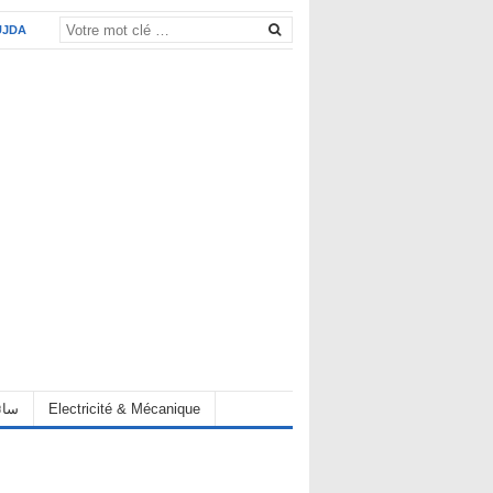
UJDA
eur سائق
Electricité & Mécanique