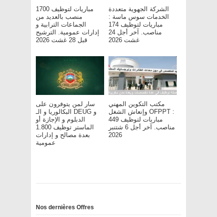
الشركة الجهوية متعددة
مباريات لتوظيف 1700
الخدمات سوس ماسة :
منصب بالعديد من
مباريات لتوظيف 174
الجماعات الترابية و
مناصب. آخر أجل 24
إدارات عمومية. الترشيح
غشت 2026
قبل 28 غشت 2026
مكتب التكوين المهني
سار لمن يتوفرون على
وإنعاش الشغل OFPPT :
البكالوريا و الـ DEUG و
مباريات لتوظيف 449
الدبلوم و الإجازة أو
مناصب. آخر أجل 6 شتنبر
الماستر توظيف 1.800
2026
بعدة مصالح و إدارات
عمومية
Nos dernières Offres