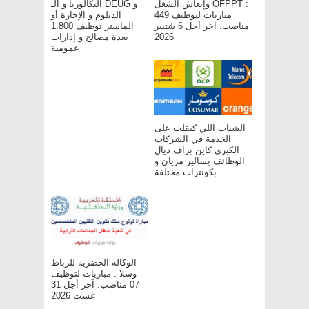
وإنعاش الشغل OFPPT :
البكالوريا و الـ DEUG و
مباريات لتوظيف 449
الدبلوم و الإجازة أو
مناصب. آخر أجل 6 شتنبر
الماستر توظيف 1.800
2026
بعدة مصالح و إدارات
عمومية
الشباب اللي كيقلب على
الخدمة في الشركات
الكبرى كاين بزاف ديال
الوظائف بسالير مزيان و
بكونترات مختلفة
الوكالة الحضرية للرباط
وسلا : مباريات لتوظيف
07 مناصب. آخر أجل 31
غشت 2026