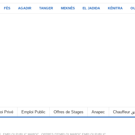
FÈS
AGADIR
TANGER
MEKNÈS
EL JADIDA
KÉNITRA
O
C سائق
Anapec
Offres de Stages
Emploi Public
oi Privé
OFFRES D'EMPLOI MAROC EMPLOI PUBLIC
,
EMPLOI PUBLIC MAROC
,
6