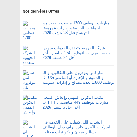
Nos dernières Offres
مباريات لتوظيف 1700 منصب بالعديد من
الجماعات الترابية و إدارات عمومية.
الترشيح قبل 28 غشت 2026
الشركة الجهوية متعددة الخدمات سوس
ماسة : مباريات لتوظيف 174 مناصب. آخر
أجل 24 غشت 2026
سار لمن يتوفرون على البكالوريا و الـ
DEUG و الدبلوم و الإجازة أو الماستر
توظيف 1.800 بعدة مصالح و إدارات عمومية
مكتب التكوين المهني وإنعاش الشغل
OFPPT : مباريات لتوظيف 449 مناصب.
آخر أجل 6 شتنبر 2026
الشباب اللي كيقلب على الخدمة في
الشركات الكبرى كاين بزاف ديال الوظائف
بسالير مزيان و بكونترات مختلفة